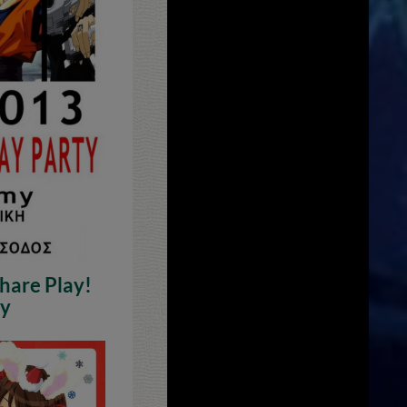
hare Play!
ty