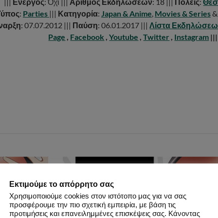
|||
Ενεργός
: Όχι |||
Αριθμός Εκδηλώσεων
: 18 |||
Πόλεις
:
Θεσ
Τύπος
:
Parties
|||
Κατηγορία
:
Japan & Anime
,
Movies & Series
ναρξη
: 07.07.2012 |||
Παύση
: 06.01.2017 |||
Λίστα Εκδηλώσε
Page
,
Facebook
,
Youtube
,
Twitter
,
Instagram
|||
Εκτιμούμε το απόρρητο σας
Χρησιμοποιούμε cookies στον ιστότοπο μας για να σας
προσφέρουμε την πιο σχετική εμπειρία, με βάση τις
προτιμήσεις και επανειλημμένες επισκέψεις σας. Κάνοντας