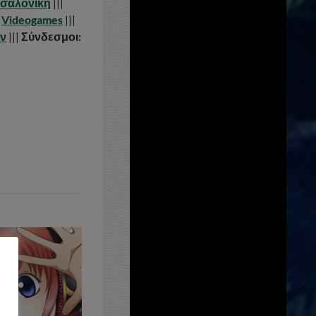
σαλονίκη
|||
&
Videogames
|||
ων
|||
Σύνδεσμοι: