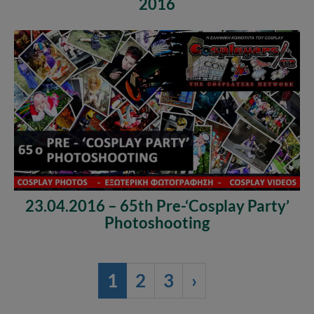
2016
23.04.2016 – 65th Pre-‘Cosplay Party’
Photoshooting
1
2
3
›