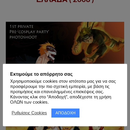
Εκτιμούμε το απόρρητο σας
Χρησιμοποιούμε cookies στον ιστότοπο μας για να σας
προσφέρουμε την πιο σχετική εμπειρία, με βάση τις
προτιμήσεις και επανειλημμένες επισκέψεις σας.
02.05.2008 – 1st Private Pre-‘Cosplay
Κάνοντας κλικ στο “Αποδοχή”, αποδέχεστε τη χρήση
Party’ Photoshoot
ΟΛΩΝ των cookies.
ΑΠΟΔΟΧΗ
Ρυθμίσεις Cookies