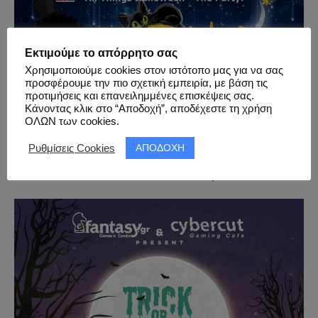
Εκτιμούμε το απόρρητο σας
Χρησιμοποιούμε cookies στον ιστότοπο μας για να σας
προσφέρουμε την πιο σχετική εμπειρία, με βάση τις
προτιμήσεις και επανειλημμένες επισκέψεις σας.
Κάνοντας κλικ στο “Αποδοχή”, αποδέχεστε τη χρήση
ΟΛΩΝ των cookies.
ΑΠΟΔΟΧΗ
Ρυθμίσεις Cookies
28.10.2017 – Oshare Play! All Things
Halloween Party