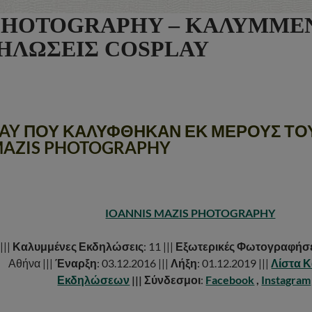
 PHOTOGRAPHY – ΚΑΛΥΜΜΕ
ΗΛΩΣΕΙΣ COSPLAY
LAY ΠΟΥ ΚΑΛΥΦΘΗΚΑΝ ΕΚ ΜΕΡΟΥΣ ΤΟ
AZIS PHOTOGRAPHY
IOANNIS MAZIS PHOTOGRAPHY
|||
Καλυμμένες Εκδηλώσεις
: 11 |||
Εξωτερικές Φωτογραφήσε
Αθήνα |||
Έναρξη
: 03.12.2016 |||
Λήξη
: 01.12.2019 |||
Λίστα 
Εκδηλώσεων
|||
Σύνδεσμοι
:
Facebook
,
Instagram