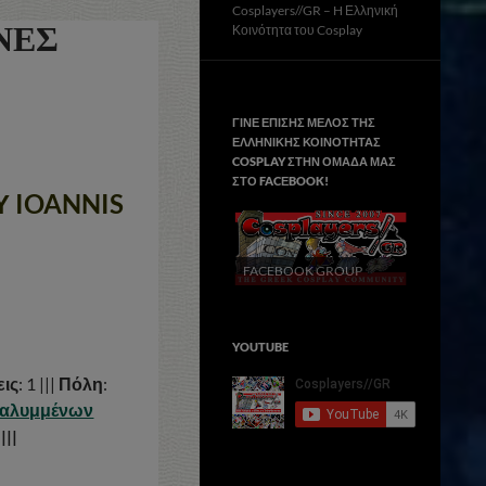
Cosplayers//GR – H Ελληνική
ΝΕΣ
Κοινότητα του Cosplay
ΓΙΝΕ ΕΠΙΣΗΣ ΜΕΛΟΣ ΤΗΣ
ΕΛΛΗΝΙΚΗΣ ΚΟΙΝΟΤΗΤΑΣ
COSPLAY ΣΤΗΝ ΟΜΑΔΑ ΜΑΣ
ΣΤΟ FACΕBOOK!
Υ IOANNIS
FACEBOOK GROUP
YOUTUBE
ις
: 1 |||
Πόλη
:
Καλυμμένων
|||