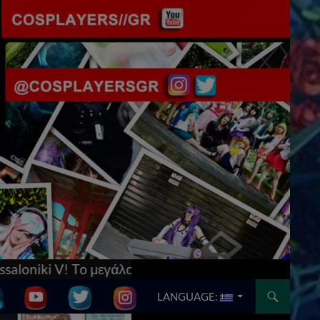
μεγάλο japan & anime convention της Θεσσαλονίκης!
SKIP TO CONTENT
LANGUAGE: