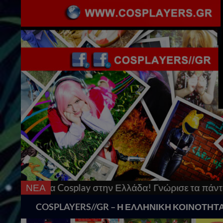
splay στην Ελλάδα! Γνώρισε τα πάντα γι’αυτό & μπες
ΝΕΑ
Search
COSPLAYERS//GR – Η ΕΛΛΗΝΙΚΗ ΚΟΙΝΟΤΗΤ