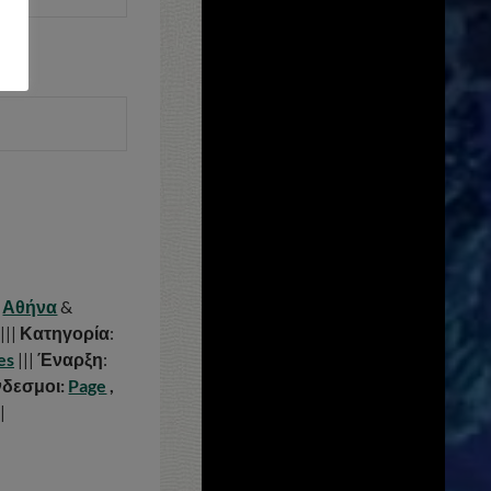
:
Αθήνα
&
|||
Κατηγορία
:
es
|||
Έναρξη
:
νδεσμοι:
Page
,
|