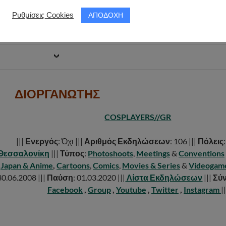
ΑΠΟΔΟΧΗ
Ρυθμίσεις Cookies
ΛΙΣΤΑ COSPLAYS
ΔΙΟΡΓΑΝΩΤΗΣ
COSPLAYERS//GR
|||
Ενεργός
: Όχι |||
Αριθμός Εκδηλώσεων
: 106 |||
Πόλεις
Θεσσαλονίκη
|||
Τύπος
:
Photoshoots
,
Meetings
&
Conventions
Japan & Anime
,
Cartoons
,
Comics
,
Movies & Series
&
Videogam
30.06.2008 |||
Παύση
: 01.03.2020 |||
Λίστα Εκδηλώσεων
|||
Σύ
Facebook
,
Group
,
Youtube
,
Twitter
,
Instagram
||