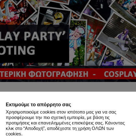
ΠΛΗΡΟΦΟΡΙΕΣ
Εκτιμούμε το απόρρητο σας
: 18:00 | 
ΠΟΛΗ
: 
Θεσσαλονίκη
 | 
ΤΟΠΟΘΕΣΙΑ
: Πάρκο ΧΑΝ
Χρησιμοποιούμε cookies στον ιστότοπο μας για να σας
προσφέρουμε την πιο σχετική εμπειρία, με βάση τις
t
 | 
ΚΑΤΗΓΟΡΙΑ
: 
Japan & Anime
 | 
COSPLAYS
προτιμήσεις και επανειλημμένες επισκέψεις σας. Κάνοντας
 
Otakustore.gr All Stars Cosplay Party 2016
κλικ στο “Αποδοχή”, αποδέχεστε τη χρήση ΟΛΩΝ των
ΑΦΟΙ
: 
Cassiel Cosplay Photography
cookies.