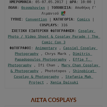
ΗΜΕΡΟΜΗΝΙΑ
: 05-07.05.2017 | 
ΩΡΑ
: 10:00 | 
ΠΟΛΗ
: 
Θεσσαλονίκη
 | 
ΤΟΠΟΘΕΣΙΑ
: Αποθήκη Γ' 
Λιμανιού 
ΤΥΠΟΣ
: 
Convention
 | 
ΚΑΤΗΓΟΡΙΑ
: 
Comics
 | 
COSPLAYS
ΣΧΕΤΙΚΗ ΕΞΩΤΕΡΙΚΗ ΦΩΤΟΓΡΑΦΗΣΗ
: 
Cosplay 
Photo / Video Shoot & Cosplay Parade | The 
Comic Con 3
ΦΩΤΟΓΡΑΦΟΙ
: 
Animentary
 , 
Cassiel Cosplay 
Photography
 , Chrys Mark , 
Dimitris 
Papadopoulos Photography
 , 
Effie T. 
Photography
 , Ifi Chan , 
Mary Chan Cosplay 
& Photography
 , Phototopos , 
Shinobicat 
Cosplay & Photography
 , 
Stefania Mak 
Project
 , 
Xenia Daisuki
ΛΙΣΤΑ COSPLAYS