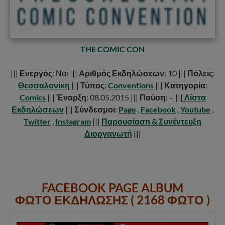
THE COMIC CON
|||
Ενεργός
: Ναι |||
Αριθμός Εκδηλώσεων
: 10 |||
Πόλεις
:
Θεσσαλονίκη
|||
Τύπος
:
Conventions
|||
Κατηγορία
:
Comics
|||
Έναρξη
: 08.05.2015 |||
Παύση
: – |||
Λίστα
Εκδηλώσεων
|||
Σύνδεσμοι:
Page
,
Facebook
,
Youtube
,
Twitter
,
Instagram
|||
Παρουσίαση & Συνέντευξη
Διοργανωτή
|||
FACEBOOK PAGE ALBUM
ΦΩΤΟ ΕΚΔΗΛΩΣΗΣ ( 2168 ΦΩΤΟ )