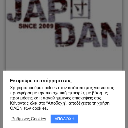
Εκτιμούμε το απόρρητο σας
JAP団 DAN
Χρησιμοποιούμε cookies στον ιστότοπο μας για να σας
προσφέρουμε την πιο σχετική εμπειρία, με βάση τις
προτιμήσεις και επανειλημμένες επισκέψεις σας.
|||
Ενεργός
: Όχι |||
Αριθμός Εκδηλώσεων
: 21 |||
Πόλεις
:
Κάνοντας κλικ στο “Αποδοχή”, αποδέχεστε τη χρήση
Θεσσαλονίκη
|||
Τύπος
:
Parties
,
Festivals
&
Cafes
|||
ΟΛΩΝ των cookies.
Κατηγορία
:
Japan & Anime
,
Comics
&
Videogames
|||
ΑΠΟΔΟΧΗ
Ρυθμίσεις Cookies
Έναρξη
: 25.10.2009 |||
Παύση
: 16.12.2018 |||
Λίστα
Εκδηλώσεων
|||
Σύνδεσμοι
:
Facebook
,
Twitter
,
TikTok