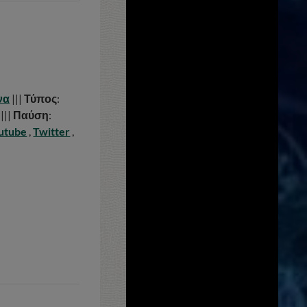
να
|||
Τύπος
:
|||
Παύση
:
utube
,
Twitter
,