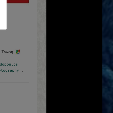
 Ένωση 
dopoulos 
otography
 , 