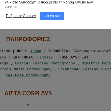
κλικ στο “Αποδοχή”, αποδέχεστε τη χρήση ΟΛΩΝ των
cookies.
ΑΠΟΔΟΧΗ
Ρυθμίσεις Cookies
ΠΛΗΡΟΦΟΡΙΕΣ
11:00 | 
ΠΟΛΗ
: 
Αθήνα
 | 
ΤΟΠΟΘΕΣΙΑ
: Ελληνοαμερικανική
ion
 | 
ΚΑΤΗΓΟΡΙΑ
: 
Fantasy
 | 
COSPLAYS
Argo , 
Cassiel Cosplay Photography
 , 
Dimitris Papa
oannis Mazis Photography
 , 
Salamander Cosplay & Ph
See Fate Photography
ΛΙΣΤΑ COSPLAYS