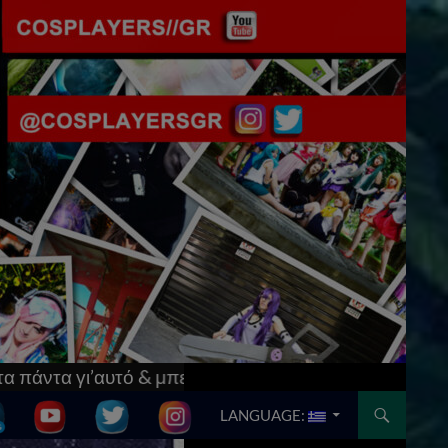
στο
[Updated] AnimeCon: Run Thessaloniki V! Tο μ
SKIP TO CONTENT
LANGUAGE: