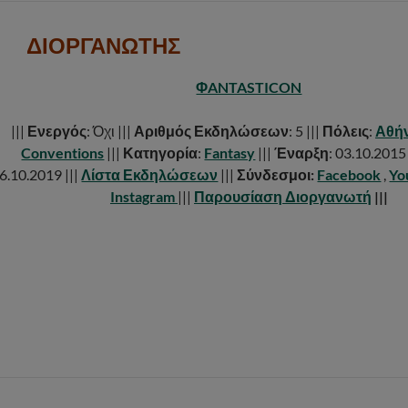
ΔΙΟΡΓΑΝΩΤΗΣ
ΦANTASTICON
|||
Ενεργός
: Όχι |||
Αριθμός Εκδηλώσεων
: 5 |||
Πόλεις
:
Αθή
Conventions
|||
Κατηγορία
:
Fantasy
|||
Έναρξη
: 03.10.2015 
6.10.2019 |||
Λίστα Εκδηλώσεων
|||
Σύνδεσμοι:
Facebook
,
Yo
Instagram
|||
Παρουσίαση Διοργανωτή
|||