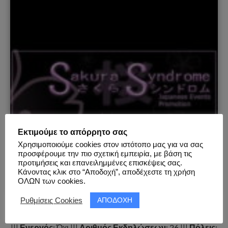
Εκτιμούμε το απόρρητο σας
Χρησιμοποιούμε cookies στον ιστότοπο μας για να σας
προσφέρουμε την πιο σχετική εμπειρία, με βάση τις
προτιμήσεις και επανειλημμένες επισκέψεις σας.
Κάνοντας κλικ στο “Αποδοχή”, αποδέχεστε τη χρήση
ΟΛΩΝ των cookies.
ΑΠΟΔΟΧΗ
Ρυθμίσεις Cookies
SAKURA SYNDROME
|||
Ενεργός
: Όχι |||
Αριθμός Εκδηλώσεων
: 26 |||
Πόλεις
: