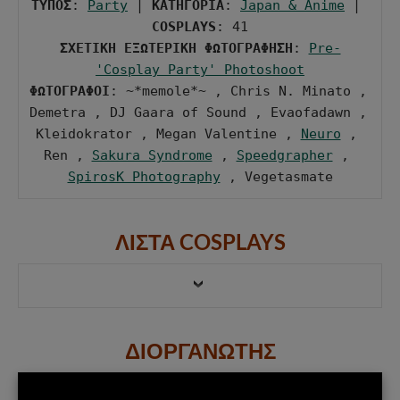
ΤΥΠΟΣ
: 
Party
 | 
ΚΑΤΗΓΟΡΙΑ
: 
Japan & Anime
 | 
COSPLAYS
ΣΧΕΤΙΚΗ ΕΞΩΤΕΡΙΚΗ ΦΩΤΟΓΡΑΦΗΣΗ
: 
Pre-
'Cosplay Party' Photoshoot
ΦΩΤΟΓΡΑΦΟΙ
: ~*memole*~ , Chris N. Minato , 
Demetra , DJ Gaara of Sound , Evaofadawn , 
Kleidokrator , Megan Valentine , 
Neuro
 , 
Ren , 
Sakura Syndrome
 , 
Speedgrapher
 , 
SpirosK Photography
 , Vegetasmate
ΛΙΣΤΑ COSPLAYS
ΔΙΟΡΓΑΝΩΤΗΣ