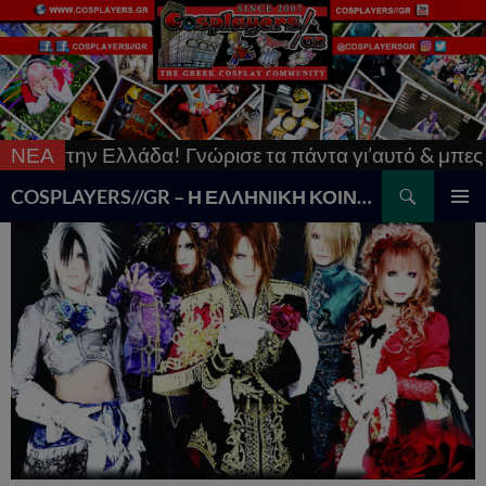
στην Ελλάδα! Γνώρισε τα πάντα γι’αυτό & μπες στο
ΝΕΑ
Search
COSPLAYERS//GR – Η ΕΛΛΗΝΙΚΗ ΚΟΙΝΟΤΗΤΑ COSPLAY
SKIP
PRIMAR
TO
MENU
CONTENT