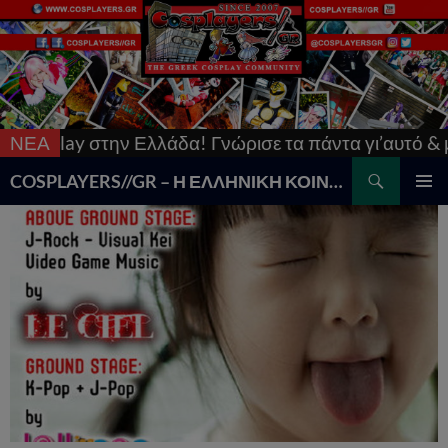
lay στην Ελλάδα! Γνώρισε τα πάντα γι’αυτό & μπες σ
ΝΕΑ
Search
COSPLAYERS//GR – Η ΕΛΛΗΝΙΚΗ ΚΟΙΝΟΤΗΤΑ COSPLAY
SKIP
PRIMAR
TO
MENU
CONTENT