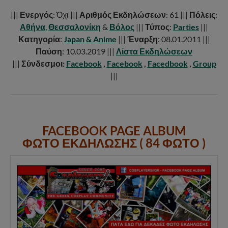
|||
Ενεργός
: Όχι |||
Αριθμός Εκδηλώσεων
: 61 |||
Πόλεις
:
Αθήνα
,
Θεσσαλονίκη
&
Βόλος
|||
Τύπος
:
Parties
|||
Κατηγορία
:
Japan & Anime
|||
Έναρξη
: 08.01.2011 |||
Παύση
: 10.03.2019 |||
Λίστα Εκδηλώσεων
|||
Σύνδεσμοι:
Facebook
,
Facebook
,
Facedbook
,
Group
|||
FACEBOOK PAGE ALBUM
ΦΩΤΟ ΕΚΔΗΛΩΣΗΣ ( 84 ΦΩΤΟ )