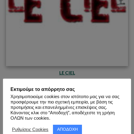
LE CIEL
|||
Ενεργός
: Όχι |||
Αριθμός Εκδηλώσεων
: 61 |||
Πόλεις
:
Εκτιμούμε το απόρρητο σας
Αθήνα
&
Θεσσαλονίκη
|||
Τύπος
:
Parties
&
Events
|||
Χρησιμοποιούμε cookies στον ιστότοπο μας για να σας
Κατηγορία
:
Japan & Anime
&
Videogames
|||
Έναρξη
:
προσφέρουμε την πιο σχετική εμπειρία, με βάση τις
προτιμήσεις και επανειλημμένες επισκέψεις σας.
09.03.2008 |||
Παύση
: 05.02.2016 |||
Λίστα Εκδηλώσεων
Κάνοντας κλικ στο “Αποδοχή”, αποδέχεστε τη χρήση
|||
Σύνδεσμοι:
Page
,
Facebook
,
Group
|||
ΟΛΩΝ των cookies.
ΑΠΟΔΟΧΗ
Ρυθμίσεις Cookies