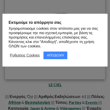
Εκτιμούμε το απόρρητο σας
Χρησιμοποιούμε cookies στον ιστότοπο μας για να σας
προσφέρουμε την πιο σχετική εμπειρία, με βάση τις
προτιμήσεις και επανειλημμένες επισκέψεις σας.
Κάνοντας κλικ στο “Αποδοχή”, αποδέχεστε τη χρήση
ΟΛΩΝ των cookies.
ΑΠΟΔΟΧΗ
Ρυθμίσεις Cookies
LE CIEL
|||
Ενεργός
: Όχι |||
Αριθμός Εκδηλώσεων
: 61 |||
Πόλεις
:
Αθήνα
&
Θεσσαλονίκη
|||
Τύπος
:
Parties
&
Events
|||
Κατηγορία
:
Japan & Anime
&
Videogames
|||
Έναρξη
: