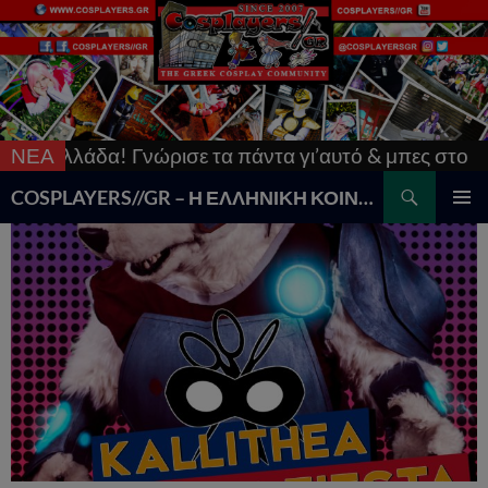
λλάδα! Γνώρισε τα πάντα γι’αυτό & μπες στο
ΝΕΑ
[Updat
Search
COSPLAYERS//GR – Η ΕΛΛΗΝΙΚΗ ΚΟΙΝΟΤΗΤΑ COSPLAY
SKIP
PRIMAR
TO
MENU
CONTENT