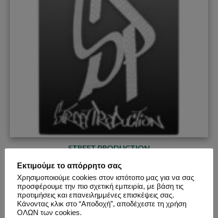
STREET PRODUCTION
Εκτιμούμε το απόρρητο σας
|||
Ενεργός
: Όχι |||
Αριθμός Εκδηλώσεων
: 4 |||
Πόλεις
:
Χρησιμοποιούμε cookies στον ιστότοπο μας για να σας
Αθήνα
|||
Τύπος
:
Events
&
Festivals
|||
Κατηγορία
:
προσφέρουμε την πιο σχετική εμπειρία, με βάση τις
Movies & Series
|||
Έναρξη
: 12.04.2014 |||
Παύση
:
προτιμήσεις και επανειλημμένες επισκέψεις σας.
Κάνοντας κλικ στο “Αποδοχή”, αποδέχεστε τη χρήση
19.02.2017 |||
Λίστα Εκδηλώσεων
|||
Σύνδεσμοι:
ΟΛΩΝ των cookies.
Facebook
,
Youtube
,
Instagram
|||