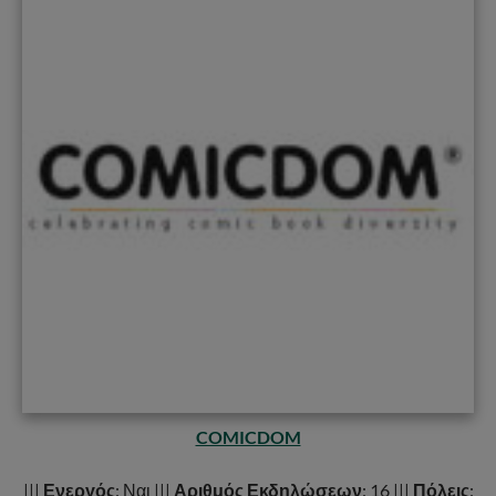
COMICDOM
|||
Ενεργός
: Ναι |||
Αριθμός Εκδηλώσεων
: 16 |||
Πόλεις
: