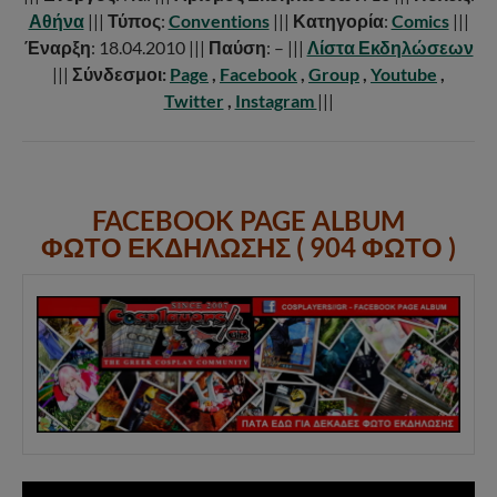
Αθήνα
|||
Τύπος
:
Conventions
|||
Κατηγορία
:
Comics
|||
Έναρξη
: 18.04.2010 |||
Παύση
: – |||
Λίστα Εκδηλώσεων
|||
Σύνδεσμοι:
Page
,
Facebook
,
Group
,
Youtube
,
Twitter
,
Instagram
|||
FACEBOOK PAGE ALBUM
ΦΩΤΟ ΕΚΔΗΛΩΣΗΣ ( 904 ΦΩΤΟ )