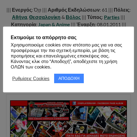
|||
Ενεργός
: Όχι |||
Αριθμός Εκδηλώσεων
: 61 |||
Πόλεις
:
Αθήνα
,
Θεσσαλονίκη
&
Βόλος
|||
Τύπος
:
Parties
|||
Κατηγορία
:
Japan & Anime
|||
Έναρξη
: 08.01.2011 |||
Παύση
: 10.03.2019 |||
Λίστα Εκδηλώσεων
Εκτιμούμε το απόρρητο σας
|||
Σύνδεσμοι:
Facebook
,
Facebook
,
Facedbook
,
Group
Χρησιμοποιούμε cookies στον ιστότοπο μας για να σας
|||
προσφέρουμε την πιο σχετική εμπειρία, με βάση τις
προτιμήσεις και επανειλημμένες επισκέψεις σας.
Κάνοντας κλικ στο “Αποδοχή”, αποδέχεστε τη χρήση
ΟΛΩΝ των cookies.
FACEBOOK PAGE ALBUM
ΑΠΟΔΟΧΗ
Ρυθμίσεις Cookies
ΦΩΤΟ ΕΚΔΗΛΩΣΗΣ ( 110 ΦΩΤΟ )