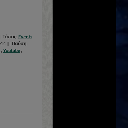
||
Τύπος
:
Events
014 |||
Παύση
:
k
,
Youtube
,