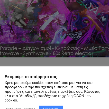
ΠΛΗΡΟΦΟΡΙΕΣ
Εκτιμούμε το απόρρητο σας
ΡΑ
: 10:00 | 
ΠΟΛΗ
: 
Αθήνα
 | 
ΤΟΠΟΘΕΣΙΑ
: Inspot Αιγάλ
Χρησιμοποιούμε cookies στον ιστότοπο μας για να σας
 | 
ΚΑΤΗΓΟΡΙΑ
: 
Videogames
 | 
COSPLAYS
προσφέρουμε την πιο σχετική εμπειρία, με βάση τις
προτιμήσεις και επανειλημμένες επισκέψεις σας. Κάνοντας
onogatari
 , 
Dimitris Papadopoulos Photography
κλικ στο “Αποδοχή”, αποδέχεστε τη χρήση ΟΛΩΝ των
cookies.