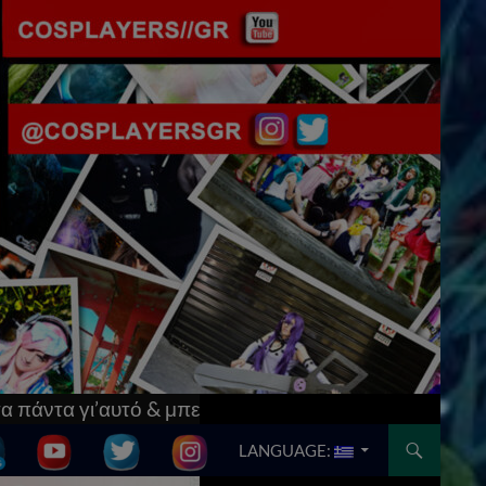
στο
[Updated] AnimeCon: Run Thessaloniki V! Tο μ
SKIP TO CONTENT
LANGUAGE: