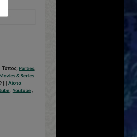
|
Τύπος
:
Parties
,
Movies & Series
9 |||
Λίστα
tube
,
Youtube
,