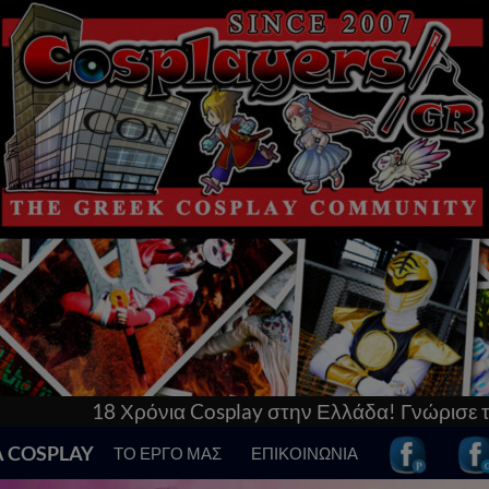
play στην Ελλάδα! Γνώρισε τα πάντα γι’αυτό & μπες 
Α COSPLAY
ΤΟ ΕΡΓΟ ΜΑΣ
ΕΠΙΚΟΙΝΩΝΙΑ