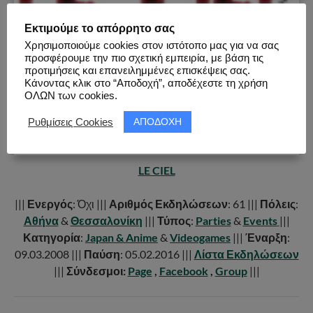
Εκτιμούμε το απόρρητο σας
Χρησιμοποιούμε cookies στον ιστότοπο μας για να σας
προσφέρουμε την πιο σχετική εμπειρία, με βάση τις
προτιμήσεις και επανειλημμένες επισκέψεις σας.
Κάνοντας κλικ στο “Αποδοχή”, αποδέχεστε τη χρήση
ΟΛΩΝ των cookies.
ΑΠΟΔΟΧΗ
Ρυθμίσεις Cookies
LE CIEL
|||
Ενεργός
: Όχι |||
Αριθμός Εκδηλώσεων
: 61 |||
Πόλεις
:
Αθήνα
&
Θεσσαλονίκη
|||
Τύπος
:
Parties
&
Events
|||
Κατηγορία
:
Japan & Anime
&
Videogames
|||
Έναρξη
:
09.03.2008 |||
Παύση
: 05.02.2016 |||
Λίστα Εκδηλώσεων
|||
Σύνδεσμοι:
Page
,
Facebook
,
Group
|||