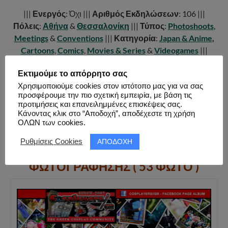
|||
Ενεργός
: Όχι |||
Αριθμός Εκδηλώσεων
: 106 |||
Πόλεις
:
Αθήνα
&
Θεσσαλονίκη
|||
Τύπος
:
Photoshoots
,
Meetings
&
Conventions
|||
Κατηγορία
:
Japan & Anime
,
Cartoons
,
Comics
,
Movies & Series
&
Videogames
|||
Έναρξη
: 30.06.2008 |||
Παύση
: 01.03.2020 |||
Λίστα
Εκτιμούμε το απόρρητο σας
Εκδηλώσεων
|||
Σύνδεσμοι:
Page
,
Facebook
,
Group
,
Χρησιμοποιούμε cookies στον ιστότοπο μας για να σας
Youtube
,
Twitter
,
Instagram
|||
προσφέρουμε την πιο σχετική εμπειρία, με βάση τις
προτιμήσεις και επανειλημμένες επισκέψεις σας.
Κάνοντας κλικ στο “Αποδοχή”, αποδέχεστε τη χρήση
ΟΛΩΝ των cookies.
FACEBOOK PAGE ALBUM
ΑΠΟΔΟΧΗ
Ρυθμίσεις Cookies
ΦΩΤΟ ΕΞΩΤΕΡΙΚΗΣ
ΦΩΤΟΓΡΑΦΗΣΗΣ ( 53 ΦΩΤΟ )