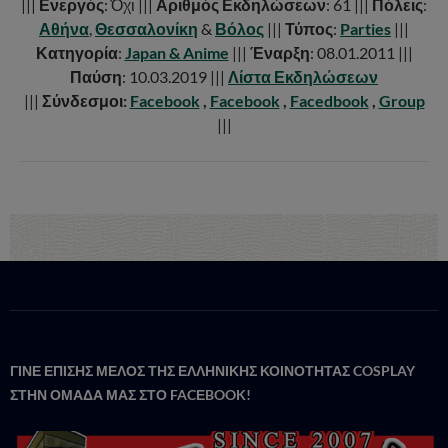
|||
Ενεργός
: Όχι |||
Αριθμός Εκδηλώσεων
: 61 |||
Πόλεις
:
Αθήνα
,
Θεσσαλονίκη
&
Βόλος
|||
Τύπος
:
Parties
|||
Κατηγορία
:
Japan & Anime
|||
Έναρξη
: 08.01.2011 |||
Παύση
: 10.03.2019 |||
Λίστα Εκδηλώσεων
|||
Σύνδεσμοι:
Facebook
,
Facebook
,
Facedbook
,
Group
|||
ΓΙΝΕ ΕΠΙΣΗΣ ΜΕΛΟΣ ΤΗΣ ΕΛΛΗΝΙΚΗΣ ΚΟΙΝΟΤΗΤΑΣ COSPLAY
ΣΤΗΝ ΟΜΑΔΑ ΜΑΣ ΣΤΟ FACΕBOOK!