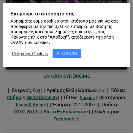
Εκτιμούμε το απόρρητο σας
Χρησιμοποιούμε cookies στον ιστότοπο μας για να σας
προσφέρουμε την πιο σχετική εμπειρία, με βάση τις
προτιμήσεις και επανειλημμένες επισκέψεις σας.
Κάνοντας κλικ στο “Αποδοχή”, αποδέχεστε τη χρήση
ΟΛΩΝ των cookies.
ΑΠΟΔΟΧΗ
Ρυθμίσεις Cookies
SAKURA SYNDROME
|||
Ενεργός
: Όχι |||
Αριθμός Εκδηλώσεων
: 26 |||
Πόλεις
:
Αθήνα
&
Θεσσαλονίκη
|||
Τύπος
:
Parties
|||
Κατηγορία
:
Japan & Anime
|||
Έναρξη
: 20.12.2007 |||
Παύση
:
02.03.2012 |||
Λίστα Εκδηλώσεων
|||
Σύνδεσμοι
:
Facebook
|||