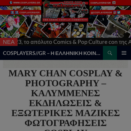
Culture con της Αθήν
ΝΕΑ
Ο φιλανθρωπικός οργανισμός 
Search
COSPLAYERS//GR – Η ΕΛΛΗΝΙΚΗ ΚΟΙΝΟΤΗΤΑ COSPLAY
SKIP
PRIMAR
TO
MENU
MARY CHAN COSPLAY &
CONTENT
PHOTOGRAPHY –
ΚΑΛΥΜΜΕΝΕΣ
ΕΚΔΗΛΩΣΕΙΣ &
ΕΞΩΤΕΡΙΚΕΣ ΜΑΖΙΚΕΣ
ΦΩΤΟΓΡΑΦΗΣΕΙΣ