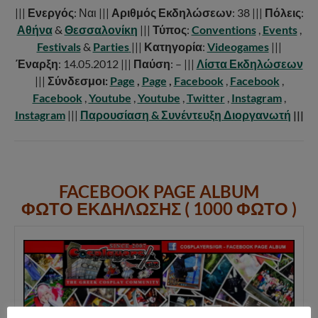
|||
Ενεργός
: Ναι |||
Αριθμός Εκδηλώσεων
: 38 |||
Πόλεις
:
Αθήνα
&
Θεσσαλονίκη
|||
Τύπος
:
Conventions
,
Events
,
Festivals
&
Parties
|||
Κατηγορία
:
Videogames
|||
Έναρξη
: 14.05.2012 |||
Παύση
: – |||
Λίστα Εκδηλώσεων
|||
Σύνδεσμοι:
Page
,
Page
,
Facebook
,
Facebook
,
Facebook
,
Youtube
,
Youtube
,
Twitter
,
Instagram
,
Instagram
|||
Παρουσίαση & Συνέντευξη Διοργανωτή
|||
FACEBOOK PAGE ALBUM
ΦΩΤΟ ΕΚΔΗΛΩΣΗΣ ( 1000 ΦΩΤΟ )