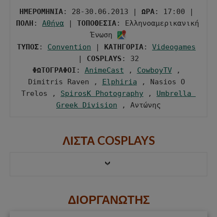
ΗΜΕΡΟΜΗΝΙΑ
: 28-30.06.2013 | 
ΩΡΑ
: 17:00 | 
ΠΟΛΗ
: 
Αθήνα
 | 
ΤΟΠΟΘΕΣΙΑ
: Ελληνοαμερικανική 
Ένωση 
ΤΥΠΟΣ
: 
Convention
 | 
ΚΑΤΗΓΟΡΙΑ
: 
Videogames
| 
COSPLAYS
ΦΩΤΟΓΡΑΦΟΙ
: 
AnimeCast
 , 
CowboyTV
 , 
Dimitris Raven , 
Elphiria
 , Nasios O 
Trelos , 
SpirosK Photography
 , 
Umbrella 
Greek Division
 , Αντώνης
ΛΙΣΤΑ COSPLAYS
ΔΙΟΡΓΑΝΩΤΗΣ