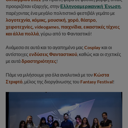
προοριζόταν εξαρχής, στην
Ελληνοαμερικανική Ένωση
,
παρέχοντας ένα μεγάλο πολιτιστικό φεστιβάλ γεμάτο με
λογοτεχνία, κόμικς, μουσική, χορό, θέατρο,
χειροτεχνίες, videogames, παιχνίδια, εικαστικές τέχνες
και άλλα πολλά
, γύρω από το Φανταστικό!
Ανάμεσα σε αυτά και το αγαπημένο μας
Cosplay
και οι
αντίστοιχες
ενδύσεις Φανταστικού
, καθώς και οι σχετικές
με αυτά
δραστηριότητες
!
Πάμε να μιλήσουμε για όλα αναλυτικά με τον
Κώστα
Στριφτό
, μέλος της διοργάνωσης του
Fantasy Festival
!