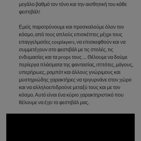
μεγάλο βαθμό τον τόνο και την αισθητική του κάθε
φεστιβάλ!
Εμείς παροτρύνουμε και προσκαλούμε όλον τον
κόσμο, από τους απλούς επισκέπτες μέχρι τους
επαγγελματίες cosplayers, να επισκεφθούν και να
συμμετέχουν στο φεστιβάλ με τις στολές, τις
ενδυμασίες και τα props τους … Θέλουμε να δούμε
περίεργα πλάσματα της φαντασίας, ιππότες, μάγους,
υπερήρωες, ρομπότ και άλλους γνώριμους και
μυστηριώδης χαρακτήρες να τριγυρνάνε στον χώρο
και να αλληλοεπιδρούνε μεταξύ τους και με τον
κόσμο. Αυτό είναι ένα κύριο χαρακτηριστικό που
θέλουμε να έχει το φεστιβάλ μας.