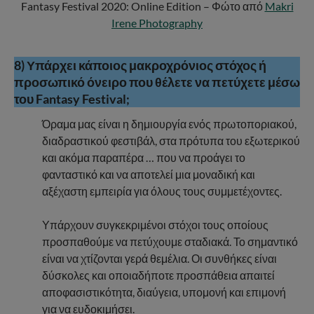
Fantasy Festival 2020: Online Edition – Φώτο από
Makri
Irene Photography
8) Υπάρχει κάποιος μακροχρόνιος στόχος ή
προσωπικό όνειρο που θέλετε να πετύχετε μέσω
του Fantasy Festival;
Όραμα μας είναι η δημιουργία ενός πρωτοποριακού,
διαδραστικού φεστιβάλ, στα πρότυπα του εξωτερικού
και ακόμα παραπέρα … που να προάγει το
φανταστικό και να αποτελεί μια μοναδική και
αξέχαστη εμπειρία για όλους τους συμμετέχοντες.
Υπάρχουν συγκεκριμένοι στόχοι τους οποίους
προσπαθούμε να πετύχουμε σταδιακά. Το σημαντικό
είναι να χτίζονται γερά θεμέλια. Οι συνθήκες είναι
δύσκολες και οποιαδήποτε προσπάθεια απαιτεί
αποφασιστικότητα, διαύγεια, υπομονή και επιμονή
για να ευδοκιμήσει.