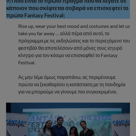
9) Ποιο είναι το πρώτο πράγμα που θα λέγατε σε
κάποιον που σκέφτεται σοβαρά να επισκεφτεί το
πρώτο Fantasy Festival;
Rise up, wear your best mood and costumes and let us
take you far away … αλλά πέρα από αυτό, το
πρόγραμμα με τις εκδηλώσεις και το περιεχόμενο του
φεστιβάλ θα αποτελέσουν από μόνες τους ισχυρό
κίνητρο για τον κόσμο να επισκεφθεί το Fantasy
Festival.
Ας μην λέμε όμως παραπάνω, ας περιμένουμε
πρώτα να ξεκαθαρίσει η κατάσταση με τη πανδημία
για να μπορούμε να γίνουμε πιο συγκεκριμένοι.