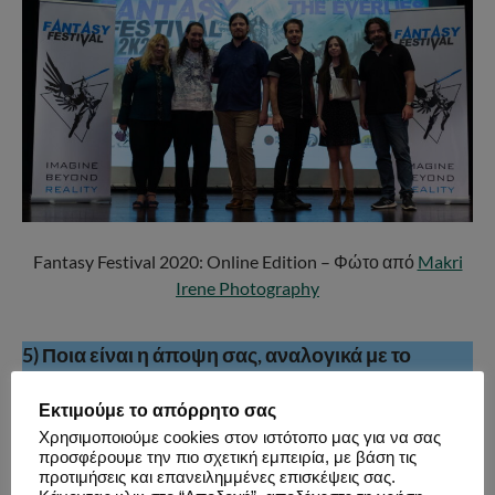
Fantasy Festival 2020: Online Edition – Φώτο από
Makri
Irene Photography
5) Ποια είναι η άποψη σας, αναλογικά με το
μέγεθος της Ελλάδας, όσο αφορά το μέγεθος και
το επίπεδο του κοινού του τομέα στον οποίο
Εκτιμούμε το απόρρητο σας
απευθύνεται το Fantasy Festival;
Χρησιμοποιούμε cookies στον ιστότοπο μας για να σας
προσφέρουμε την πιο σχετική εμπειρία, με βάση τις
Θεωρούμε ότι η Ελλάδα έχει μεγάλη δυναμική και ο
προτιμήσεις και επανειλημμένες επισκέψεις σας.