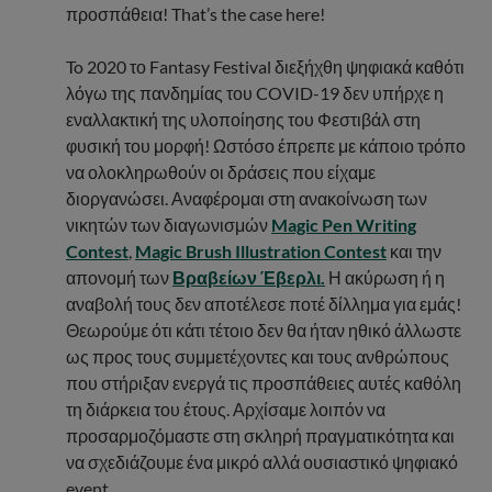
προσπάθεια! That’s the case here!
To 2020 το Fantasy Festival διεξήχθη ψηφιακά καθότι
λόγω της πανδημίας του COVID-19 δεν υπήρχε η
εναλλακτική της υλοποίησης του Φεστιβάλ στη
φυσική του μορφή! Ωστόσο έπρεπε με κάποιο τρόπο
να ολοκληρωθούν οι δράσεις που είχαμε
διοργανώσει. Αναφέρομαι στη ανακοίνωση των
νικητών των διαγωνισμών
Magic Pen Writing
Contest
,
Magic Brush Illustration Contest
και την
απονομή των
Βραβείων Έβερλι.
Η ακύρωση ή η
αναβολή τους δεν αποτέλεσε ποτέ δίλλημα για εμάς!
Θεωρούμε ότι κάτι τέτοιο δεν θα ήταν ηθικό άλλωστε
ως προς τους συμμετέχοντες και τους ανθρώπους
που στήριξαν ενεργά τις προσπάθειες αυτές καθόλη
τη διάρκεια του έτους. Αρχίσαμε λοιπόν να
προσαρμοζόμαστε στη σκληρή πραγματικότητα και
να σχεδιάζουμε ένα μικρό αλλά ουσιαστικό ψηφιακό
event …