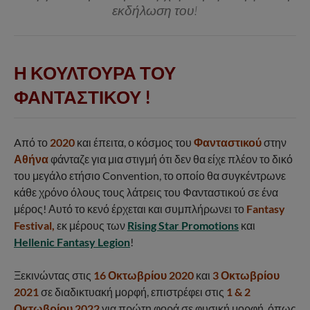
εκδήλωση του!
Η ΚΟΥΛΤΟΥΡΑ ΤΟΥ
ΦΑΝΤΑΣΤΙΚΟΥ !
Aπό το
2020
και έπειτα, ο κόσμος του
Φανταστικού
στην
Αθήνα
φάνταζε για μια στιγμή ότι δεν θα είχε πλέον το δικό
του μεγάλο ετήσιο Convention, το οποίο θα συγκέντρωνε
κάθε χρόνο όλους τους λάτρεις του Φανταστικού σε ένα
μέρος! Αυτό το κενό έρχεται και συμπλήρωνει το
Fantasy
Festival,
εκ μέρους των
Rising Star Promotions
και
Hellenic Fantasy Legion
!
Ξεκινώντας στις
16 Οκτωβρίου 2020
και
3 Οκτωβρίου
2021
σε διαδικτυακή μορφή, επιστρέφει στις
1 & 2
Οκτωβρίου 2022
για πρώτη φορά σε φυσική μορφή, όπως