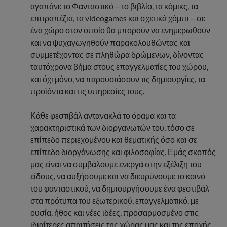
αγαπάνε το Φανταστικό – το βιβλίο, τα κόμικς, τα
επιτραπέζια, τα videogames και σχετικά χόμπι – σε
ένα χώρο στον οποίο θα μπορούν να ενημερωθούν
και να ψυχαγωγηθούν παρακολουθώντας και
συμμετέχοντας σε πληθώρα δρώμενων, δίνοντας
ταυτόχρονα βήμα στους επαγγελματίες του χώρου,
και όχι μόνο, να παρουσιάσουν τις δημιουργίες, τα
προϊόντα και τις υπηρεσίες τους.
Κάθε φεστιβάλ αντανακλά το όραμα και τα
χαρακτηριστικά των διοργανωτών του, τόσο σε
επίπεδο περιεχομένου και θεματικής όσο και σε
επίπεδο διοργάνωσης και φιλοσοφίας. Εμάς σκοπός
μας είναι να συμβάλουμε ενεργά στην εξέλιξη του
είδους, να αυξήσουμε και να διευρύνουμε το κοινό
του φανταστικού, να δημιουργήσουμε ένα φεστιβάλ
στα πρότυπα του εξωτερικού, επαγγελματικό, με
ουσία, ήθος και νέες ιδέες, προσαρμοσμένο στις
ιδιαίτερες απαιτήσεις της χώρας μας και της εποχής,