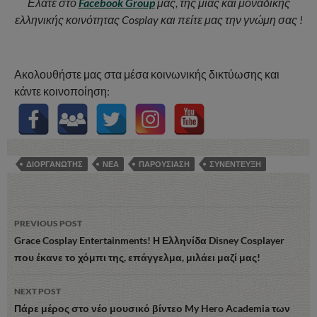
Ελάτε στο
Facebook Group
μας, της μίας και μοναδικής
ελληνικής κοινότητας Cosplay και πείτε μας την γνώμη σας !
Ακολουθήστε μας στα μέσα κοινωνικής δικτύωσης και
κάντε κοινοποίηση:
ΔΙΟΡΓΑΝΩΤΗΣ
ΝΕΑ
ΠΑΡΟΥΣΙΑΣΗ
ΣΥΝΕΝΤΕΥΞΗ
Post
PREVIOUS POST
navigation
Grace Cosplay Entertainments! Η Ελληνίδα Disney Cosplayer
που έκανε το χόμπι της, επάγγελμα, μιλάει μαζί μας!
NEXT POST
Πάρε μέρος στο νέο μουσικό βίντεο My Hero Academia των