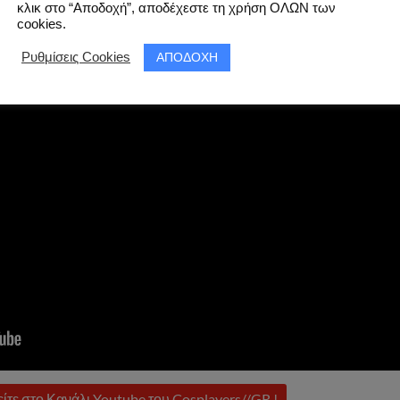
κλικ στο “Αποδοχή”, αποδέχεστε τη χρήση ΟΛΩΝ των
cookies.
ΑΠΟΔΟΧΗ
Ρυθμίσεις Cookies
ίτε στο Κανάλι Youtube του Cosplayers//GR !