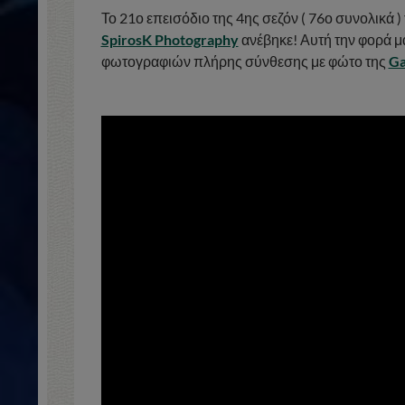
Το 21ο επεισόδιο της 4ης σεζόν ( 76ο συνολικά )
SpirosK Photography
ανέβηκε! Αυτή την φορά μ
φωτογραφιών πλήρης σύνθεσης με φώτο της
Ga