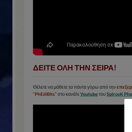
ΔΕΙΤΕ ΟΛΗ ΤΗΝ ΣΕΙΡΑ!
Θέλετε να μάθετε τα πάντα γύρω από την
επεξε
“
PhEdiBits
” στο κανάλι
Youtube
του
SpirosK Ph