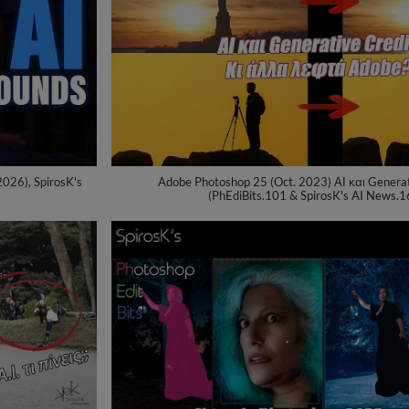
026), SpirosK's
Adobe Photoshop 25 (Oct. 2023) ΑΙ και Generat
(PhEdiBits.101 & SpirosK's AI News.1