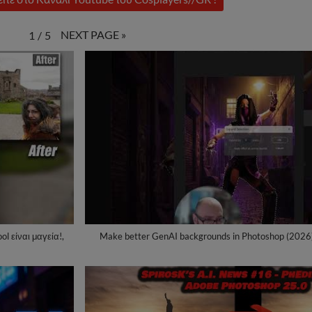
NEXT PAGE
»
1
/
5
l είναι μαγεία!,
Make better GenAI backgrounds in Photoshop (2026)