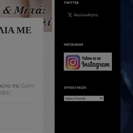
TWITTER
ΛΊΑ ΜΕ
INSTAGRAM
ώτο της Galini
ΑΡΧΕΙΟ ΝΕΩΝ
iBits”
ΑΡΧΕΙΟ
ΝΕΩΝ