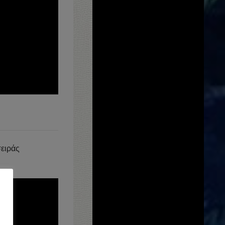
σειράς