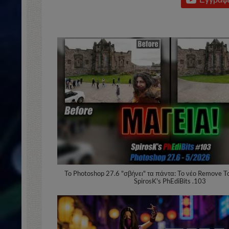
Το Photoshop 27.6 "σβήνει" τα πάντα: Το νέο Remove Too
SpirosK's PhEdiBits .103