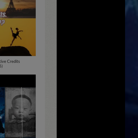
ive Credits
6)