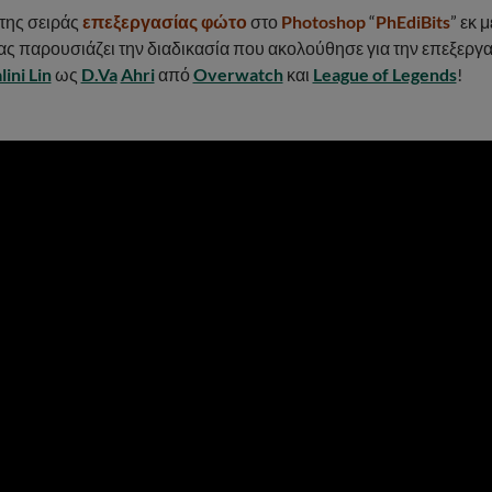
 της σειράς
επεξεργασίας φώτο
στο
Photoshop
“
PhEdiBits
” εκ 
ας παρουσιάζει την διαδικασία που ακολούθησε για την επεξεργ
lini Lin
ως
D.Va
Ahri
από
Overwatch
και
League of Legends
!