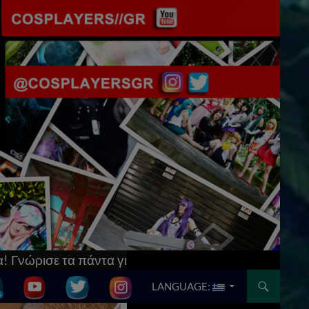
τό & μπες στο
[Updated] AnimeCon: Run Thessaloni
SKIP TO CONTENT
LANGUAGE: