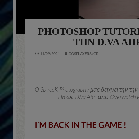
PHOTOSHOP TUTORI
ΤΗΝ D.VA AHR
11/09/2021
COSPLAYERS//GR
O SpirosK Photography μας δείχνει την 
Lin ως D.Va Ahri από Overwatch κ
I’M BACK IN THE GAME !