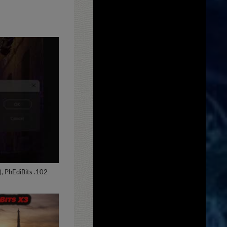
, PhEdiBits .102