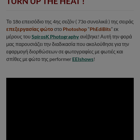
TURN UP THE HEAT !
Το 18ο επεισόδιο της 4ης σεζόν ( 73ο συνολικά ) της σειράς
επεξεργασίας φώτο
στο
Photoshop
“
PhEdiBits
” εκ
μέρους του
SpirosK Photography
ανέβηκε! Αυτή την φορά
μας παρουσιάζει την διαδικασία που ακολούθησε για την
εφαρμογή διορθώσεων σε φωτογραφίες με φωτιές και
σπίθες με φώτο της performer
EEIshows
!