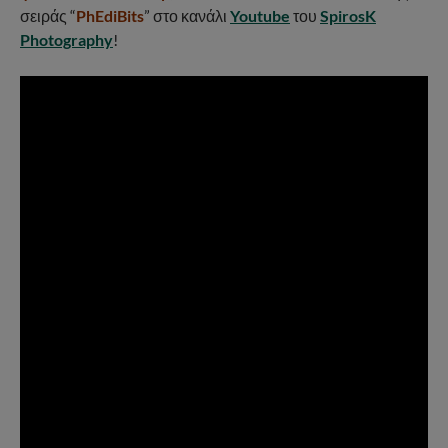
σειράς “
PhEdiBits
” στο κανάλι
Youtube
του
SpirosK
Photography
!