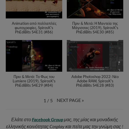
Animation από πολλαπλές
Πριν & Μετά: Η Μαντεία της
φωτογραφίες, SpirosK's
Μάγισσας (2019), SpirosK's
PhEdiBits S4E31 (#86)
PhEdiBits S4E30 (#85)
Πριν & Μετά: Το Φως του
Adobe Photoshop 2022: Νέο
Lumiere (2019), SpirosK's
Adobe RAW, SpirosK's
PhEdiBits S4E29 (#84)
PhEdiBits S4E28 (#83)
NEXT PAGE
»
1
/
5
Ελάτε στο
Facebook Group
μας, της μίας και μοναδικής
ελληνικής κοινότητας Cosplay και πείτε μας την γνώμη σας !