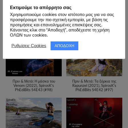
Εκτιμούμε το απόρρητο σας
Χρησιμοποιούμε cookies στον ιστότοπο μας για να σας
προσφέρουμε την πιο σχετική εμπειρία, με βάση τις
προτιμήσεις και επανειλημμένες επισκέψεις σας.
Πριν & Μετά: Η Μάγισσα και η
Πριν & Μετά: Η Sucrose και η
Κάνοντας κλικ στο “Αποδοχή”, αποδέχεστε τη χρήση
Κολοκύθα (2021), SpirosK's
επιστήμη (2022), SpirosK's
ΟΛΩΝ των cookies.
PhEdiBits S4E45 (#100)
PhEdiBits S4E44 (#99)
ΑΠΟΔΟΧΗ
Ρυθμίσεις Cookies
Πριν & Μετά: Η μάσκα του
Πριν & Μετά: Τα ξόρκια της
Venom (2022), SpirosK's
Rapunzel (2021), SpirosK's
PhEdiBits S4E43 (#98)
PhEdiBits S4E42 (#97)