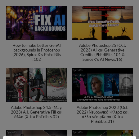
How to make better GenAI
Adobe Photoshop 25 (Oct.
backgrounds in Photoshop
2023) ΑΙ και Generative
(2026), SpirosK's PhEdiBits
Credits (PhEdiBits.101 &
.102
SpirosK's AI News.16)
Adobe Photoshop 24.5 (May.
Adobe Photoshop 2023 (Oct.
2023) A.I. Generative Fill και
2022) Νευρωνικά Φίλτρα και
άλλα (X-tra PhEdibts.02)
άλλα νέα φίλτρα (X-tra
PhEdibts.01)