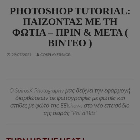
PHOTOSHOP TUTORIAL:
ΠΑΊΖΟΝΤΑΣ ΜΕ ΤΗ
ΦΩΤΙΆ – ΠΡΙΝ & ΜΕΤΆ (
ΒΊΝΤΕΟ )
29/07/2021
COSPLAYERS//GR
O SpirosK Photography μας δείχνει την εφαρμογή
διορθώσεων σε φωτογραφίες με φωτιές και
σπίθες με φώτο της EEIshows στο νέο επεισόδιο
της σειράς “PhEdiBits”