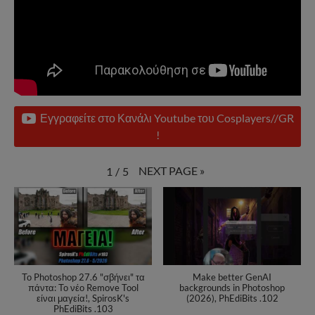
Εγγραφείτε στο Κανάλι Youtube του Cosplayers//GR
!
NEXT PAGE
»
1
/
5
Το Photoshop 27.6 "σβήνει" τα
Make better GenAI
πάντα: Το νέο Remove Tool
backgrounds in Photoshop
είναι μαγεία!, SpirosK's
(2026), PhEdiBits .102
PhEdiBits .103