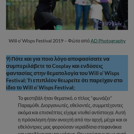
Will o’ Wisps Festival 2019 – Φώτο από
AD Photography
9) Πότε και για ποιο λόγο αποφασίσατε να
συμπεριλάβετε το Cosplay και ενδύσεις
φαντασίας στην θεματολογία του Will o’ Wisps
Festival; Τι επιπλέον θεωρείτε ότι παρείχαν στο
ίδιο το Will o’ Wisps Festival;
Το φεστιβάλ ήταν θεματικό, ο τίτλος “φωνάζει”
Παραμύθι. Διοργανωτές, εθελοντές, συμμετέχοντες
ακόμα και επισκέπτες είχαμε ντυθεί αντίστοιχα. Αυτή
η πρόσκληση ήταν ανοιχτή από την αρχή, μέχρι και οι
εθελόντριες μας φορούσαν νεραϊδίσια στεφανάκια
και υποδέχονταν τον κόσμο. Θεωρούσαμε πως αυτό