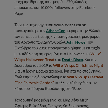
αρχή της ίδρυσης τους μετράει 270 χιλιάδες
επισκέπτες και 10.000+ followers στην Facebook
Page.
Το 2017 με χορηγία του Will o’ Wisps και σε
συνεργασία με τον
AthensCon
, φέραμε στην Ελλάδα
τον concept artist της κινηματογραφικής μεταφοράς
του Άρχοντα των Δαχτυλιδιών,
John Howe
. Τον
Οκτώβριο του 2018 πραγματοποιήθηκε με επιτυχία
μια εκδήλωση αφιερωμένη στο Halloween, το
Will o’
Wisps Halloween Treat
στο
Death Disco
. Και τον
Δεκέμβριο του 2019 το
Will o’ Wisps Christmas Night
μια υπέροχη βραδιά αφιερωμένη στα Χριστούγεννα.
Ενώ ετησίως διοργανώναμε το
Will o’ Wisps Festival
“The Fairytale Garden”
το ελληνικό fairy fair στον
κήπο του Πύργου Βασιλίσσης στο Ίλιον.
Τα ιδρυτικά μας μέλη είναι οι: Μαριλένα Μέξη,
‘Άρτεμις Βελούδου, Γιώργος Χατζηκυριάκος,