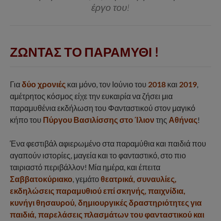
έργο του!
ΖΩΝΤΑΣ ΤΟ ΠΑΡΑΜΥΘΙ
!
Για
δύο χρονιές
και μόνο, τον Ιούνιο του
2018
και
2019
,
αμέτρητος κόσμος είχε την ευκαιρία να ζήσει μια
παραμυθένια εκδήλωση του Φανταστικού στον μαγικό
κήπο του
Πύργου Βασιλίσσης στο Ίλιον
της
Αθήνας
!
Ένα φεστιβάλ αφιερωμένο στα παραμύθια και παιδιά που
αγαπούν ιστορίες, μαγεία και το φανταστικό, στο πιο
ταιριαστό περιβάλλον! Μία ημέρα, και έπειτα
Σαββατοκύριακο
, γεμάτο
θεατρικά, συναυλίες,
εκδηλώσεις παραμυθιού επί σκηνής, παιχνίδια,
κυνήγι θησαυρού, δημιουργικές δραστηριότητες για
παιδιά, παρελάσεις πλασμάτων του φανταστικού και