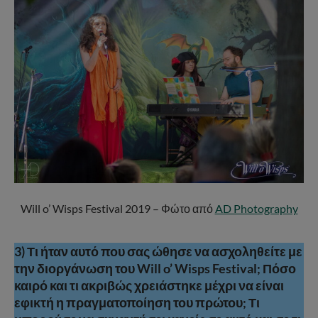
Will o’ Wisps Festival 2019 – Φώτο από
AD Photography
3) Τι ήταν αυτό που σας ώθησε να ασχοληθείτε με
την διοργάνωση του Will o’ Wisps Festival; Πόσο
καιρό και τι ακριβώς χρειάστηκε μέχρι να είναι
εφικτή η πραγματοποίηση του πρώτου; Τι