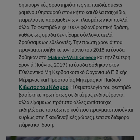
δημιουργικές δραστηριότητες για παιδιά, quests
χαμένου θησαυρού στον κήπο και άλλα παιχνίδια,
παρελάσεις παραμυθένιων πλασμάτων και πολλά
άλλα. Το φεστιβάλ είχε 100% φιλανθρωπική δράση,
καθώς ως ομάδα δεν είχαμε σύλλογο, απλά
δρούσαμε ως εθελοντές. Την πρώτη χρονιά που
πραγματοποιήθηκε τον Ιούνιο του 2018 τα έσοδα
δόθηκαν στο
Make-A-Wish Greece
και την δεύτερη
χρονιά ( Ιούνιος 2019 ) τα έσοδα δόθηκαν στον
Εθελοντικό Μη Κερδοσκοπικό Οργανισμό Ειδικής
Μέριμνας και Προστασίας Μητέρας και Παιδιού
Κιβωτός του Κόσμου
. Η θεματολογία του φεστιβάλ
βασίστηκε πρωτίστως σε δικά μας ενδιαφέροντα,
αλλά είχαμε ως πρότυπο άλλες αντίστοιχες
εκδηλώσεις του εξωτερικού που πραγματοποιούνται
κυρίως στις Σκανδιναβικές χώρες μέσα σε διάφορα
πάρκα και δάση.