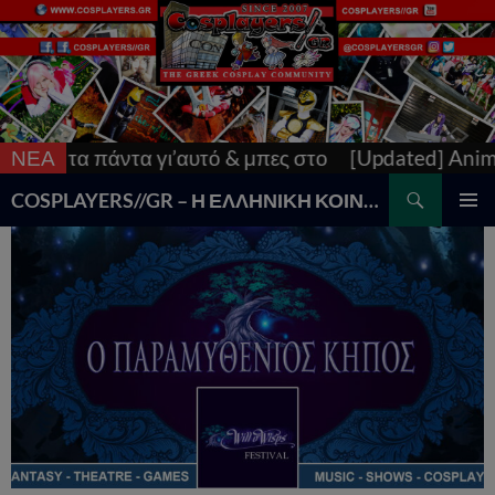
& μπες στο
ΝΕΑ
[Updated] AnimeCon: Run Thessaloniki 
Search
COSPLAYERS//GR – Η ΕΛΛΗΝΙΚΗ ΚΟΙΝΟΤΗΤΑ COSPLAY
SKIP
PRIMAR
TO
MENU
CONTENT