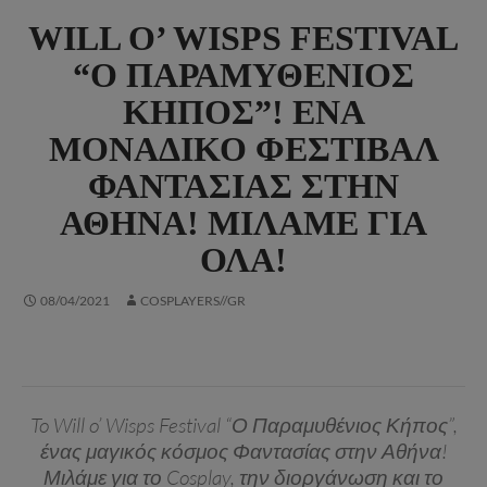
WILL O’ WISPS FESTIVAL
“Ο ΠΑΡΑΜΥΘΈΝΙΟΣ
ΚΉΠΟΣ”! ΈΝΑ
ΜΟΝΑΔΙΚΌ ΦΕΣΤΙΒΆΛ
ΦΑΝΤΑΣΊΑΣ ΣΤΗΝ
ΑΘΉΝΑ! ΜΙΛΆΜΕ ΓΙΑ
ΌΛΑ!
08/04/2021
COSPLAYERS//GR
To Will o’ Wisps Festival “Ο Παραμυθένιος Κήπος”,
ένας μαγικός κόσμος Φαντασίας στην Αθήνα!
Μιλάμε για το Cosplay, την διοργάνωση και το