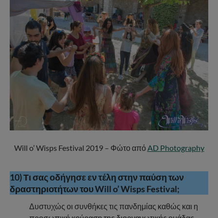
Will o’ Wisps Festival 2019 – Φώτο από
AD Photography
10) Τι σας οδήγησε εν τέλη στην παύση των
δραστηριοτήτων του Will o’ Wisps Festival;
Δυστυχώς οι συνθήκες τις πανδημίας καθώς και η
προσωπική κούραση της διοργανωτικής ομάδας