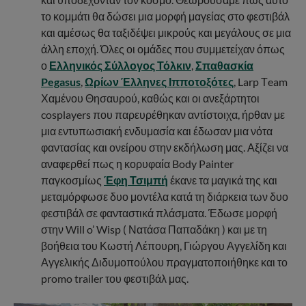
το κομμάτι θα δώσει μια μορφή μαγείας στο φεστιβάλ
και αμέσως θα ταξιδέψει μικρούς και μεγάλους σε μια
άλλη εποχή. Όλες οι ομάδες που συμμετείχαν όπως
ο
Ελληνικός Σύλλογος Τόλκιν
,
Σπαθασκία
Pegasus
,
Ωρίων Έλληνες Ιπποτοξότες
, Larp Τeam
Χαμένου Θησαυρού, καθώς και οι ανεξάρτητοι
cosplayers που παρευρέθηκαν αντίστοιχα, ήρθαν με
μια εντυπωσιακή ενδυμασία και έδωσαν μια νότα
φαντασίας και ονείρου στην εκδήλωση μας. Αξίζει να
αναφερθεί πως η κορυφαία Body Painter
παγκοσμίως
Έφη Τσιμπή
έκανε τα μαγικά της και
μεταμόρφωσε δυο μοντέλα κατά τη διάρκεια των δυο
φεστιβάλ σε φανταστικά πλάσματα. Έδωσε μορφή
στην Will o’ Wisp ( Νατάσα Παπαδάκη ) και με τη
βοήθεια του Κωστή Λέπουρη, Γιώργου Αγγελίδη και
Αγγελικής Διδυμοπούλου πραγματοποιήθηκε και το
promo trailer του φεστιβάλ μας.