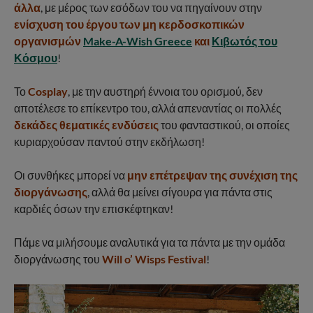
άλλα
, με μέρος των εσόδων του να πηγαίνουν στην
ενίσχυση του έργου των μη κερδοσκοπικών
οργανισμών
Make-A-Wish Greece
και
Κιβωτός του
Κόσμου
!
Το
Cosplay
, με την αυστηρή έννοια του ορισμού, δεν
αποτέλεσε το επίκεντρο του, αλλά απεναντίας οι πολλές
δεκάδες θεματικές ενδύσεις
του φανταστικού, οι οποίες
κυριαρχούσαν παντού στην εκδήλωση!
Οι συνθήκες μπορεί να
μην επέτρεψαν της συνέχιση της
διοργάνωσης
, αλλά θα μείνει σίγουρα για πάντα στις
καρδιές όσων την επισκέφτηκαν!
Πάμε να μιλήσουμε αναλυτικά για τα πάντα με την ομάδα
διοργάνωσης του
Will o’ Wisps Festival
!