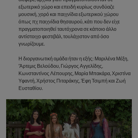
εξωτερικό χώρο και επειδή κυρίως συνδύαζε
μουσική, χορό και παιχνίδια εξωτερικού χώρου
όπως πχ παιχνίδια θησαυρού, κάτι που δεν είχε
πραγματοποιηθεί ταυτόχρονα σε κάποιο άλλο
αντίστοιχο φεστιβάλ, τουλάχιστον από όσο
γνωρίζουμε.
Η διοργανωτική ομάδα ήταν η εξής: Μαριλένα Μέξη,
‘Άρτεμις Βελούδου, Γιώργος Αγγελίδης,
Κωνσταντίνος Λέπουρης, Μαρία Μπακάρα, Χριστίνα
Υφαντή, Χρήστος Πιταράκης, Έφη Τσιμπή και Ζωή
Ευσταθίου.