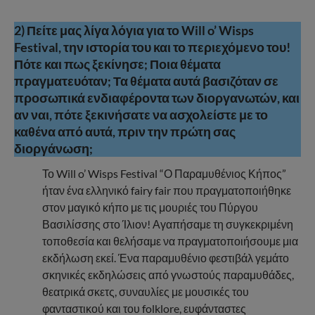
2) Πείτε μας λίγα λόγια για το Will o’ Wisps
Festival, την ιστορία του και το περιεχόμενο του!
Πότε και πως ξεκίνησε; Ποια θέματα
πραγματευόταν; Τα θέματα αυτά βασιζόταν σε
προσωπικά ενδιαφέροντα των διοργανωτών, και
αν ναι, πότε ξεκινήσατε να ασχολείστε με το
καθένα από αυτά, πριν την πρώτη σας
διοργάνωση;
Το Will o’ Wisps Festival “Ο Παραμυθένιος Κήπος”
ήταν ένα ελληνικό fairy fair που πραγματοποιήθηκε
στον μαγικό κήπο με τις μουριές του Πύργου
Βασιλίσσης στο Ίλιον! Αγαπήσαμε τη συγκεκριμένη
τοποθεσία και θελήσαμε να πραγματοποιήσουμε μια
εκδήλωση εκεί. Ένα παραμυθένιο φεστιβάλ γεμάτο
σκηνικές εκδηλώσεις από γνωστούς παραμυθάδες,
θεατρικά σκετς, συναυλίες με μουσικές του
φανταστικού και του folklore, ευφάνταστες