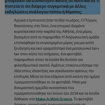
μπορούσε να συναντήσει κανείς σε αυτό και σε τι
πιστεύετε ότι διέφερε συγκριτικά με άλλες
εκδηλώσεις ανάλογου τύπου ή θέματος;
Αρχικά η έμπνευση ήταν το ίδιο το μέρος, Ο Πύργος
Βασιλίσσης στο Ίλιον, ένα ιστορικό διαμάντι
κυριολεκτικά στην καρδιά της Αθήνας, ένα μέρος
βγαλμένο από τα παραμύθια. Η διοργανωτική ομάδα
επισκέφθηκε το συγκεκριμένο μέρος για μια απλή
ξενάγηση και εκεί οραματίστηκε ένα μεσαιωνικό fairy
fair στον κήπο του κτήματος, ένα φεστιβάλ
παραμυθιού όπου τα έσοδα θα δινόταν για
φιλανθρωπικό σκοπό. Αμέσως επικοινωνήσαμε την
ιδέα στους ιδιοκτήτες και αγκάλιασαν αμέσως την
επιθυμία. Μέσα σε ένα εξάμηνο από εκείνη την ημέρα
πραγματοποιήθηκε το 1ο φεστιβάλ. Ήταν μια
δοκιμαστική ημερίδα ουσιαστικά που
πραγματοποιήθηκε τον Ιούνιο του 2018 και τα έσοδα
δόθηκαν στο
Make-A-Wish Greece
. Το φεστιβάλ
διέφερε, αρχικά γιατί πραγματοποιούνταν σε