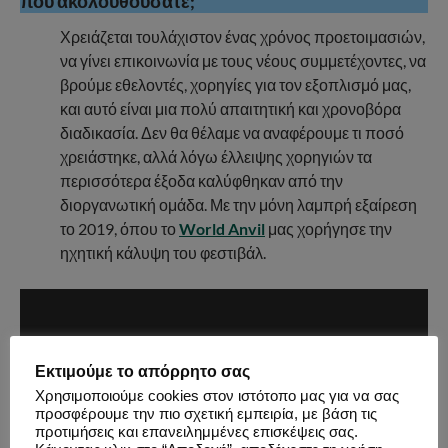
που ακολουθούσατε;
Χρειάζεται τουλάχιστον ένας χρόνος προετοιμασιών,
να γίνει επικοινωνία με τους νέους συμμετέχοντες, να
βρούμε εθελοντές, χορηγίες για τον εξοπλισμό μας,
και αυτό είναι μια πολύ απαιτητική και χρονοβόρα
διαδικασία. Δεν θα θέλαμε να αναφέρουμε τι ποσό
χρειάστηκε, αλλά λόγω έλλειψης χορηγιών τα
περισσότερα έξοδα καλύφθηκαν από την
διοργανωτική ομάδα. Με την μόνη λαμπρή εξαίρεση
το 2019, όπου το
World Anvil
μας χορήγησε την
ηχητική κάλυψη του φεστιβάλ.
Εκτιμούμε το απόρρητο σας
Χρησιμοποιούμε cookies στον ιστότοπο μας για να σας
προσφέρουμε την πιο σχετική εμπειρία, με βάση τις
προτιμήσεις και επανειλημμένες επισκέψεις σας.