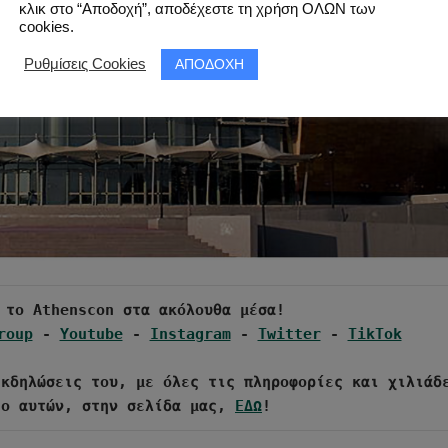
κλικ στο “Αποδοχή”, αποδέχεστε τη χρήση ΟΛΩΝ των
cookies.
ΑΠΟΔΟΧΗ
Ρυθμίσεις Cookies
roup
 - 
Youtube
 - 
Instagram
 - 
Twitter
 - 
TikTok
κδηλώσεις του, με όλες τις πληροφορίες και χιλιάδε
εο αυτών, στην σελίδα μας, 
ΕΔΩ