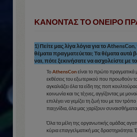
ΚΑΝΟΝΤΑΣ ΤΟ ΟΝΕΙΡΟ ΠΡ
1) Πείτε μας λίγα λόγια για το AthensCon,
θέματα πραγματεύεται; Τα θέματα αυτά 
ναι, πότε ξεκινήσατε να ασχολείστε με 
To
AthensCon
είναι το πρώτο πραγματικά 
εκθέσεις του εξωτερικού που προωθούν τα 
αγκαλιάζει όλα τα είδη της ποπ κουλτούρ
κοινωνία και τις τέχνες, αγγίζοντας με μ
επιλέγει να γεμίζει τη ζωή του με τον τρόπ
παιχνίδια, όλα μας χαρίζουν συναισθήματ
Όλα τα μέλη της οργανωτικής ομάδας αγαπ
κύρια επαγγελματική μας δραστηριότητα. Έτ