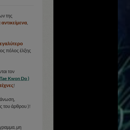
ων της
ά αντικείμενα
,
εγαλύτερο
ρος πόλος έλξης
ται τον
Tae Kwon Do )
ιτέχνες
!
γάνωση,
ς του άρθρου )!
γραμμα, μη