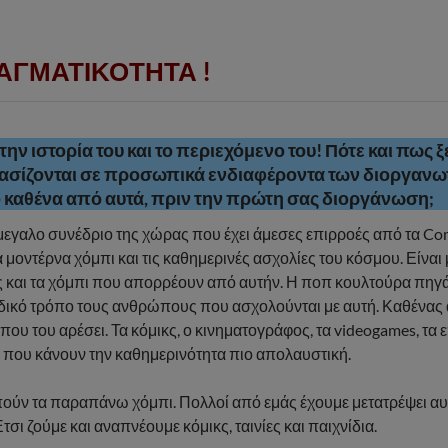
ΑΓΜΑΤΙΚΟΤΗΤΑ !
 την ιστορία του και το περιεχόμενο του! Πότε και πως 
βασίζονται σε προσωπικά ενδιαφέροντα των διοργανωτ
το καθένα από αυτά, πριν την πρώτη σας διοργάνωση;
μεγαλο συνέδριο της χώρας που έχει άμεσες επιρροές από τα Com
μοντέρνα χόμπι και τις καθημερινές ασχολίες του κόσμου. Είναι 
ας και τα χόμπι που απορρέουν από αυτήν. Η ποπ κουλτούρα πηγά
οναδικό τρόπο τους ανθρώπους που ασχολούνται με αυτή. Καθένας
ο που του αρέσει. Τα κόμικς, ο κινηματογράφος, τα videogames, τα 
α που κάνουν την καθημερινότητα πιο απολαυστική.
ούν τα παραπάνω χόμπι. Πολλοί από εμάς έχουμε μετατρέψει αυ
σι ζούμε και αναπνέουμε κόμικς, ταινίες και παιχνίδια.