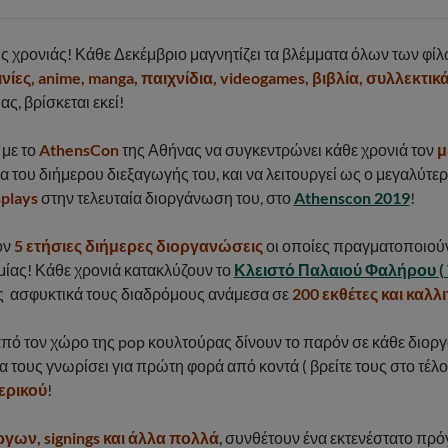
ς χρονιάς! Κάθε Δεκέμβριο μαγνητίζει τα βλέμματα όλων των φίλ
ινίες, anime, manga, παιχνίδια, videogames, βιβλία, συλλεκτικ
ς, βρίσκεται εκεί!
, με το
AthensCon
της Αθήνας να συγκεντρώνει κάθε χρονιά τον
μ
ια του διήμερου διεξαγωγής του, και να λειτουργεί ως ο μεγαλύτε
plays
στην τελευταία διοργάνωση του, στο
Athenscon 2019
!
ον
5 ετήσιες διήμερες διοργανώσεις
οι οποίες πραγματοποιούν
μίας! Κάθε χρονιά κατακλύζουν το
Κλειστό Παλαιού Φαλήρου ( 
ας ασφυκτικά τους διαδρόμους ανάμεσα σε
200 εκθέτες και καλλ
πό τον χώρο της pop κουλτούρας δίνουν το παρόν σε κάθε διορ
 τους γνωρίσει για πρώτη φορά από κοντά ( βρείτε τους στο τέλο
ερικού
!
ργων, signings και άλλα πολλά
, συνθέτουν ένα εκτενέστατο πρό