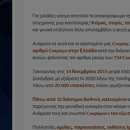
Για χιλιάδες κόσμο αποτελεί το αποκορύφωμα τη
σύγχρονης pop κουλτούρας!
Κόμικς, σειρές, τα
και γενικά οτιδήποτε άλλο απολαμβάνει η ψυχή μα
Ανάμεσα σε αυτά και το αγαπημένο μας
Cosplay
αριθμό Cosplays στην Ελλάδα
κατά την διάρκε
αυτών, φτάνοντας τον αριθμό ρεκόρ των
734 Cos
Ξεκινώντας στις
14 Νοεμβρίου 2015
μετρά πλέ
Δεκέμβριο, με εξαίρεση το 2020 λόγω της πανδη
πάνω από
20.000 επισκέπτες
πλέον, γεμίζοντ
Πάνω από 10 διάσημοι διεθνείς καλεσμένοι
α
παρέχοντας την μοναδική ευκαιρία στον κόσμο να
Ανάμεσα τους και γνωστοί
Cosplayers του εξωτ
Πολλαπλές
ομιλίες, παρουσιάσεις, εκθέσεις έ