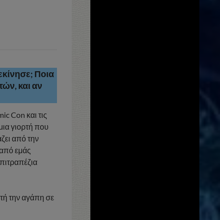
ξεκίνησε; Ποια
ών, και αν
ic Con και τις
μια γιορτή που
ζει από την
 από εμάς
επιτραπέζια
τή την αγάπη σε