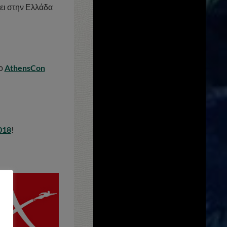
χει στην Ελλάδα
το
AthensCon
018
!