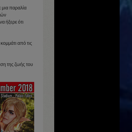
ε μια παραλία
τών
α ήξερε ότι
κομμάτι από τις
άση της ζωής του