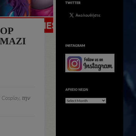
TWITTER
POP
 ΜΑΖΊ
INSTAGRAM
ΑΡΧΕΙΟ ΝΕΩΝ
Cosplay, την
ΑΡΧΕΙΟ
ΝΕΩΝ