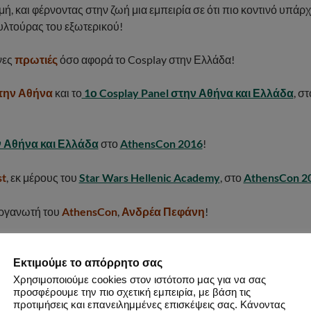
γμή, και φέρνοντας στην ζωή μια εμπειρία σε ότι πιο κοντινό υπάρ
ουλτούρας του εξωτερικού!
νες
πρωτιές
όσο αφορά το Cosplay στην Ελλάδα!
στην Αθήνα
και το
1ο Cosplay Panel στην Αθήνα και Ελλάδα
, σ
ν Αθήνα και Ελλάδα
στο
AthensCon 2016
!
st
, εκ μέρους του
Star Wars Hellenic Academy
, στο
AthensCon 2
ιοργανωτή του
AthensCon
,
Ανδρέα Πεφάνη
!
Εκτιμούμε το απόρρητο σας
Χρησιμοποιούμε cookies στον ιστότοπο μας για να σας
προσφέρουμε την πιο σχετική εμπειρία, με βάση τις
προτιμήσεις και επανειλημμένες επισκέψεις σας. Κάνοντας