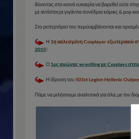
δίνοντας στο κοινό ευκαιρία να βαρεθεί ούτε στι
με αντίστοιχα γιγάντια συνέδρια κόμικς & pop κ
Στο ρεπερτόριο του περιλαμβάνονται και ορισμέ
Η
1η καλεσμένη Cosplayer εξωτερικού 
2015
!
Ο
1oς αγώνας wrestling με Cosplays στη
Η ίδρυση του
501st Legion Hellenic Outpo
Πάμε να μιλήσουμε αναλυτικά για όλα, με τον δ