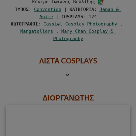
Κέντρο Ιωάννης Βελλίδης 
ΤΥΠΟΣ
: 
Convention
 | 
ΚΑΤΗΓΟΡΙΑ
: 
Japan & 
Anime
 | 
COSPLAYS
ΦΩΤΟΓΡΑΦΟΙ
: 
Cassiel Cosplay Photography
 , 
Mangatellers
 , 
Mary Chan Cosplay & 
Photography
ΛΙΣΤΑ COSPLAYS
ΔΙΟΡΓΑΝΩΤΗΣ