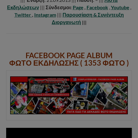
Εκδηλώσεων
|||
Σύνδεσμοι:
Page
,
Facebook
,
Youtube
,
Twitter
,
Instagram
|||
Παρουσίαση & Συνέντευξη
Διοργανωτή
|||
FACEBOOK PAGE ALBUM
ΦΩΤΟ ΕΚΔΗΛΩΣΗΣ ( 1353 ΦΩΤΟ )