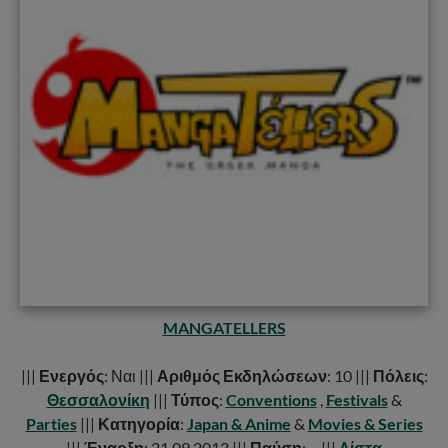
MANGATELLERS
|||
Ενεργός
: Ναι |||
Αριθμός Εκδηλώσεων
: 10 |||
Πόλεις
:
Θεσσαλονίκη
|||
Τύπος
:
Conventions
,
Festivals
&
Parties
|||
Κατηγορία
:
Japan & Anime
&
Movies & Series
|||
Έναρξη
: 21.09.2013 |||
Παύση
: – |||
Λίστα