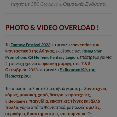
πηγές με 350 Cosplays & Θεματικές Ενδύσεις!
PHOTO & VIDEO OVERLOAD !
Το
Fantasy Festival 2023
, το μεγάλο
convention του
Φανταστικού της Αθήνας
, εκ μέρους των
Rising Star
Promotions
και
Hellenic Fantasy Legion
, επέστρεψε για για
2η συνεχή χρονιά σε
φυσική μορφή
,
στις
7 & 8
Οκτωβρίου 2023
στο μεγάλο
Εκθεσιακό Κέντρο
Περιστερίου
!
Το απόλυτο πολιτιστικό φεστιβάλ γεμάτο με
λογοτεχνία,
κόμικς, μουσική, χορό, θέατρο, χειροτεχνίες,
videogames, παιχνίδια, εικαστικές τέχνες και άλλα
πολλά
, γύρω από το Φανταστικό, με πολλές
ομιλίες,
σεμινάρια, δραστηριότητες και τουρνουά
! Οι