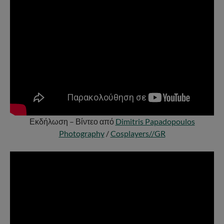
Εκδήλωση – Βίντεο από
Dimitris Papadopoulos
Photography
/
Cosplayers//GR