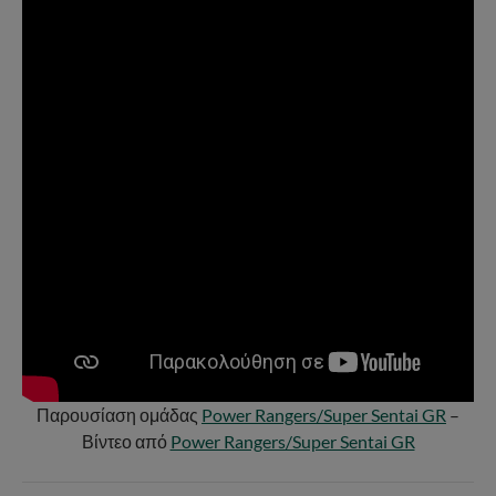
Παρουσίαση ομάδας
Power Rangers/Super Sentai GR
–
Βίντεο από
Power Rangers/Super Sentai GR