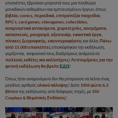
επισκέπτες έβρισκαν μπροστά τους μια πληθώρα
μοναδικών εκθεμάτων και εμπνευσμένων έργων, όπως
βιβλία, comics, περιοδικά, επιτραπέζια παιχνίδια,
RPG’s, card games, videogames, collectibles,
αναμνηστικά αντικείμενα, χειροτεχνίες, κοσμήματα,
κατασκευές, ρουχισμό, αξεσουάρ, εικαστικά έργα,
πίνακες ζωγραφικής, εικονογραφήσεις
και άλλα.
Πάνω
από 15.000 επισκέπτες
επισκέφτηκαν την εκδήλωση,
γεμίζοντας ασφυκτικά τους διαδρόμους ανάμεσα σε
πολλούς εκθέτες και καλλιτέχνες
!
Λεπτομέρειες για την
φετινή εκδήλωση θα βρείτε
ΕΔΩ
!
Όπως ήταν αναμενόμενο δεν θα μπορούσε να λείπει ένας
μεγάλος αριθμός
υλικού κάλυψης
! Δείτε
1006 φώτο & 2
βίντεο
της εκδήλωσης από διάφορες πηγές, με
350
Cosplays & Θεματικές Ενδύσεις
!