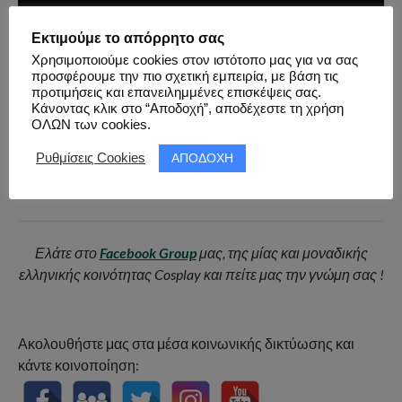
Εκτιμούμε το απόρρητο σας
Χρησιμοποιούμε cookies στον ιστότοπο μας για να σας
προσφέρουμε την πιο σχετική εμπειρία, με βάση τις
προτιμήσεις και επανειλημμένες επισκέψεις σας.
Κάνοντας κλικ στο “Αποδοχή”, αποδέχεστε τη χρήση
ΟΛΩΝ των cookies.
ΑΠΟΔΟΧΗ
Ρυθμίσεις Cookies
Κέντρο Βρεφών “Η Μητέρα”
– Νέα του Alpha TV – Βίντεο
από
Alpha TV
Ελάτε στο
Facebook Group
μας, της μίας και μοναδικής
ελληνικής κοινότητας Cosplay και πείτε μας την γνώμη σας !
Ακολουθήστε μας στα μέσα κοινωνικής δικτύωσης και
κάντε κοινοποίηση: