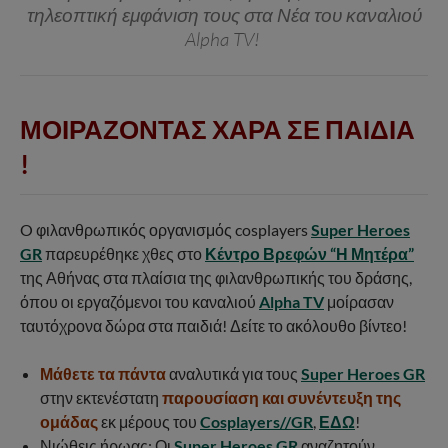
τηλεοπτική εμφάνιση τους στα Νέα του καναλιού
Alpha TV!
ΜΟΙΡΑΖΟΝΤΑΣ ΧΑΡΑ ΣΕ ΠΑΙΔΙΑ
!
O φιλανθρωπικός οργανισμός cosplayers
Super Heroes
GR
παρευρέθηκε χθες στο
Κέντρο Βρεφών “Η Μητέρα”
της Αθήνας στα πλαίσια της φιλανθρωπικής του δράσης,
όπου οι εργαζόμενοι του καναλιού
Alpha TV
μοίρασαν
ταυτόχρονα δώρα στα παιδιά! Δείτε το ακόλουθο βίντεο!
Μάθετε τα πάντα
αναλυτικά για τους
Super Heroes GR
στην εκτενέστατη
παρουσίαση και συνέντευξη της
ομάδας
εκ μέρους του
Cosplayers//GR
,
ΕΔΩ
!
Νιώθεις ήρωας; Οι
Super Heroes GR
αναζητούν