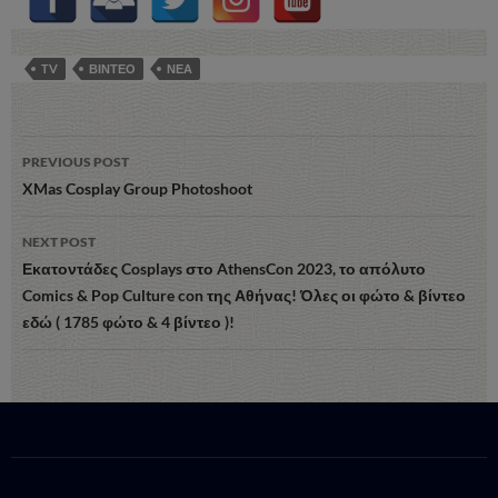
TV
ΒΙΝΤΕΟ
ΝΕΑ
Post
PREVIOUS POST
navigation
XMas Cosplay Group Photoshoot
NEXT POST
Εκατοντάδες Cosplays στο AthensCon 2023, το απόλυτο
Comics & Pop Culture con της Αθήνας! Όλες οι φώτο & βίντεο
εδώ ( 1785 φώτο & 4 βίντεο )!