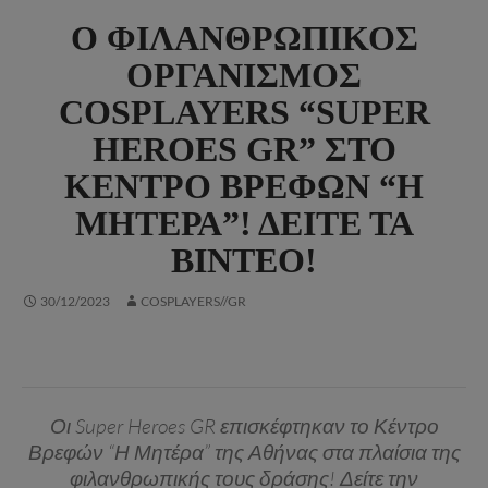
Ο ΦΙΛΑΝΘΡΩΠΙΚΌΣ
ΟΡΓΑΝΙΣΜΌΣ
COSPLAYERS “SUPER
HEROES GR” ΣΤΟ
ΚΈΝΤΡΟ ΒΡΕΦΏΝ “Η
ΜΗΤΈΡΑ”! ΔΕΊΤΕ ΤΑ
ΒΊΝΤΕΟ!
30/12/2023
COSPLAYERS//GR
Οι Super Heroes GR επισκέφτηκαν το Κέντρο
Βρεφών “Η Μητέρα” της Αθήνας στα πλαίσια της
φιλανθρωπικής τους δράσης! Δείτε την