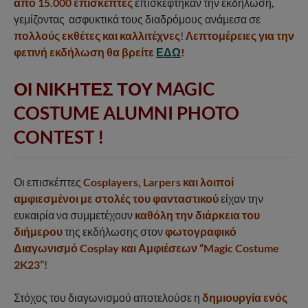
από 15.000 επισκέπτες
επισκέφτηκαν την εκδήλωση,
γεμίζοντας ασφυκτικά τους διαδρόμους ανάμεσα σε
πολλούς εκθέτες και καλλιτέχνες
!
Λεπτομέρειες για την
φετινή εκδήλωση θα βρείτε
ΕΔΩ
!
ΟΙ ΝΙΚΗΤΕΣ ΤΟΥ MAGIC
COSTUME ALUMNI PHOTO
CONTEST
!
Οι επισκέπτες
Cosplayers, Larpers και λοιποί
αμφιεσμένοι με στολές του φανταστικού
είχαν την
ευκαιρία να συμμετέχουν
καθόλη την διάρκεια του
διήμερου
της εκδήλωσης στον
φωτογραφικό
Διαγωνισμό Cosplay και Αμφιέσεων “Magic Costume
2K23”
!
Στόχος του διαγωνισμού αποτελούσε η
δημιουργία ενός