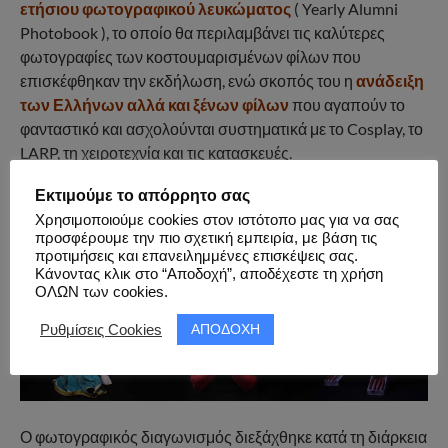
ετήσιου φωτογραφικού λευκώματος
( Yearly Alumni
Photobook ), το οποίο θα περιλαμβάνει τις καλύτερες
φωτογραφίες των κοστουμαρισμένων φίλων που
επισκέφθηκαν την εκδήλωση, ενώ σκοπός του η
ανάδειξη
των Ελλήνων αλλά και ξένων φίλων
που αγαπούν το
φανταστικό και ασχολούνται συστηματικά με το Cosplay, το
LARP, τη χειροτεχνία και τις κατασκευές.
Εκτιμούμε το απόρρητο σας
Χρησιμοποιούμε cookies στον ιστότοπο μας για να σας
προσφέρουμε την πιο σχετική εμπειρία, με βάση τις
προτιμήσεις και επανειλημμένες επισκέψεις σας.
Κάνοντας κλικ στο “Αποδοχή”, αποδέχεστε τη χρήση
ΟΛΩΝ των cookies.
ΑΠΟΔΟΧΗ
Ρυθμίσεις Cookies
Ο φωτογραφικός διαγωνισμός διεξάχθηκε κατά τη διάρκεια