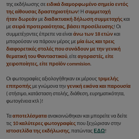
της εκδήλωσης σε
ειδικά διαμορφωμένο σημείο εντός
της αίθουσας δραστηριοτήτων
! Η
συμμετοχή
ήταν
δωρεάν
με
διαδικτυακή δήλωση συμμετοχής
και
με
σειρά προτεραιότητας, βάσει προσέλευσης
! Οι
συμμετέχοντες έπρεπε να είναι
άνω των 18 ετών
και
μπορούσαν να πάρουν μέρος με
μία έως και τρεις
διαφορετικές στολές
που συνάδουν με την γενική
θεματική του Φανταστικού
, είτε
αγοραστές, είτε
χειροποίητες, είτε προϊόν commision
.
Οι φωτογραφίες αξιολογήθηκαν εκ μέρους
τριμελής
επιτροπής
με γνώμονα την
γενική εικόνα και παρουσία
( στήσιμο, κατάσταση στολής, διάθεση, ευρηματικότητα,
φωτογένεια κτλ )!
Τα
αποτελέσματα
ανακοινώθηκαν και μπορείτε να δείτε
τις
10 καλύτερες φωτογραφίες
που ξεχώρισαν στην
ιστοσελίδα της εκδήλωσης
, πατώντας
ΕΔΩ
!