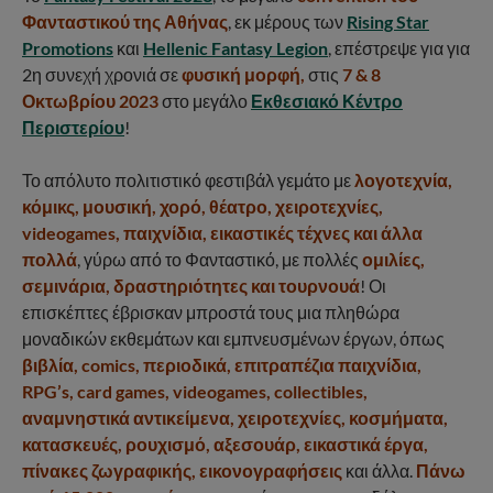
Φανταστικού της Αθήνας
, εκ μέρους των
Rising Star
Promotions
και
Hellenic Fantasy Legion
, επέστρεψε για για
2η συνεχή χρονιά σε
φυσική μορφή
,
στις
7 & 8
Οκτωβρίου 2023
στο μεγάλο
Εκθεσιακό Κέντρο
Περιστερίου
!
Το απόλυτο πολιτιστικό φεστιβάλ γεμάτο με
λογοτεχνία,
κόμικς, μουσική, χορό, θέατρο, χειροτεχνίες,
videogames, παιχνίδια, εικαστικές τέχνες και άλλα
πολλά
, γύρω από το Φανταστικό, με πολλές
ομιλίες,
σεμινάρια, δραστηριότητες και τουρνουά
! Οι
επισκέπτες έβρισκαν μπροστά τους μια πληθώρα
μοναδικών εκθεμάτων και εμπνευσμένων έργων, όπως
βιβλία, comics, περιοδικά, επιτραπέζια παιχνίδια,
RPG’s, card games, videogames, collectibles,
αναμνηστικά αντικείμενα, χειροτεχνίες, κοσμήματα,
κατασκευές, ρουχισμό, αξεσουάρ, εικαστικά έργα,
πίνακες ζωγραφικής, εικονογραφήσεις
και άλλα.
Πάνω