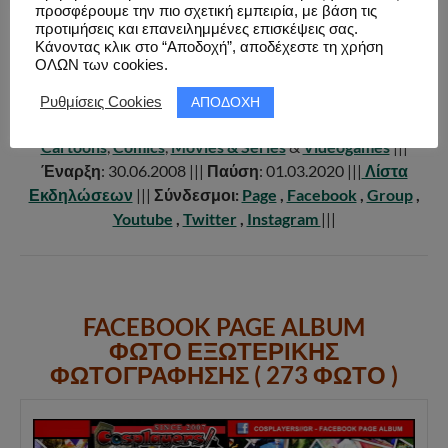
προσφέρουμε την πιο σχετική εμπειρία, με βάση τις
COSPLAYERS//GR
προτιμήσεις και επανειλημμένες επισκέψεις σας.
Κάνοντας κλικ στο “Αποδοχή”, αποδέχεστε τη χρήση
ΟΛΩΝ των cookies.
|||
Ενεργός
: Όχι |||
Αριθμός Εκδηλώσεων
: 106 |||
Πόλεις
:
Αθήνα
&
Θεσσαλονίκη
|||
Τύπος
:
Photoshoots
,
ΑΠΟΔΟΧΗ
Ρυθμίσεις Cookies
Meetings
&
Conventions
|||
Κατηγορία
:
Japan & Anime
,
Cartoons
,
Comics
,
Movies & Series
&
Videogames
|||
Έναρξη
: 30.06.2008 |||
Παύση
: 01.03.2020 |||
Λίστα
Εκδηλώσεων
|||
Σύνδεσμοι:
Page
,
Facebook
,
Group
,
Youtube
,
Twitter
,
Instagram
|||
FACEBOOK PAGE ALBUM
ΦΩΤΟ ΕΞΩΤΕΡΙΚΗΣ
ΦΩΤΟΓΡΑΦΗΣΗΣ ( 273 ΦΩΤΟ )