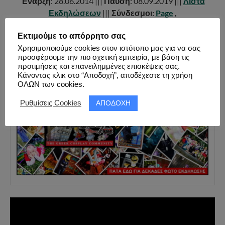
Έναρξη
: 28.06.2014 |||
Παύση
: 08.09.2019 |||
Λίστα
Εκδηλώσεων
|||
Σύνδεσμοι:
Page
,
Facebook
,
Youtube
,
Twitter
,
Instagram
|||
Εκτιμούμε το απόρρητο σας
Χρησιμοποιούμε cookies στον ιστότοπο μας για να σας
προσφέρουμε την πιο σχετική εμπειρία, με βάση τις
προτιμήσεις και επανειλημμένες επισκέψεις σας.
Κάνοντας κλικ στο “Αποδοχή”, αποδέχεστε τη χρήση
FACEBOOK PAGE ALBUM
ΟΛΩΝ των cookies.
ΦΩΤΟ ΕΚΔΗΛΩΣΗΣ ( 33 ΦΩΤΟ )
ΑΠΟΔΟΧΗ
Ρυθμίσεις Cookies