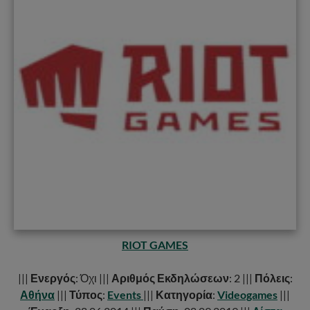
RIOT GAMES
|||
Ενεργός
: Όχι |||
Αριθμός Εκδηλώσεων
: 2 |||
Πόλεις
:
Αθήνα
|||
Τύπος
:
Events
|||
Κατηγορία
:
Videogames
|||