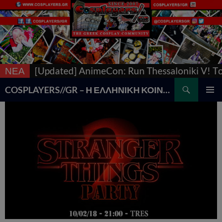
το
ΝΕΑ
[Updated] AnimeCon: Run Thessaloniki V! Tο με
Search
COSPLAYERS//GR – Η ΕΛΛΗΝΙΚΗ ΚΟΙΝΟΤΗΤΑ COSPLAY
SKIP
PRIMAR
TO
MENU
CONTENT