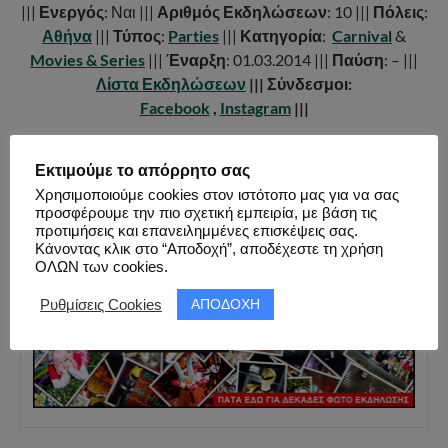
|||
Ενεργός
: Ναι |||
Αριθμός Εκδηλώσεων
: 10 |||
Πόλεις
:
Αθήνα
|||
Τύπος
:
Parties
|||
Κατηγορία
:
Carnival
&
Movies & Series
|||
Έναρξη
: 01.03.2014 |||
Παύση
: – |||
Λίστα Εκδηλώσεων
||| Σύνδεσμοι:
Facebook
,
Instagram
|||
Εκτιμούμε το απόρρητο σας
Χρησιμοποιούμε cookies στον ιστότοπο μας για να σας
FACEBOOK PAGE ALBUM
προσφέρουμε την πιο σχετική εμπειρία, με βάση τις
προτιμήσεις και επανειλημμένες επισκέψεις σας.
ΦΩΤΟ ΕΚΔΗΛΩΣΗΣ ( 283 ΦΩΤΟ )
Κάνοντας κλικ στο “Αποδοχή”, αποδέχεστε τη χρήση
ΟΛΩΝ των cookies.
ΑΠΟΔΟΧΗ
Ρυθμίσεις Cookies