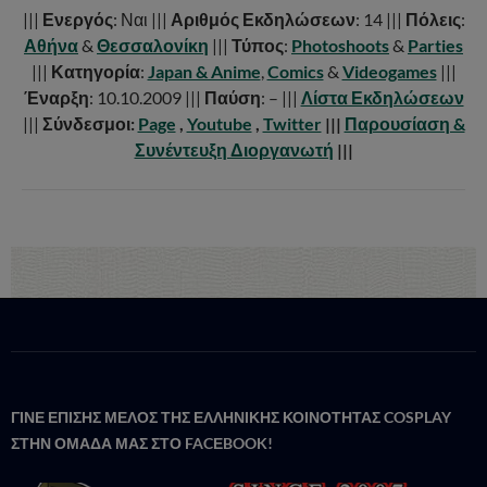
|||
Ενεργός
: Ναι |||
Αριθμός Εκδηλώσεων
: 14 |||
Πόλεις
:
Αθήνα
&
Θεσσαλονίκη
|||
Τύπος
:
Photoshoots
&
Parties
|||
Κατηγορία
:
Japan & Anime
,
Comics
&
Videogames
|||
Έναρξη
: 10.10.2009 |||
Παύση
: – |||
Λίστα Εκδηλώσεων
|||
Σύνδεσμοι:
Page
,
Youtube
,
Twitter
|||
Παρουσίαση &
Συνέντευξη Διοργανωτή
|||
ΓΙΝΕ ΕΠΙΣΗΣ ΜΕΛΟΣ ΤΗΣ ΕΛΛΗΝΙΚΗΣ ΚΟΙΝΟΤΗΤΑΣ COSPLAY
ΣΤΗΝ ΟΜΑΔΑ ΜΑΣ ΣΤΟ FACΕBOOK!