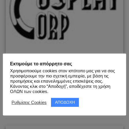
Εκτιμούμε το απόρρητο σας
Χρησιμοποιούμε cookies στον ιστότοπο μας για να σας
COSPLAY CORP
προσφέρουμε την πιο σχετική εμπειρία, με βάση τις
προτιμήσεις και επανειλημμένες επισκέψεις σας.
Κάνοντας κλικ στο “Αποδοχή”, αποδέχεστε τη χρήση
|||
Ενεργός
: Όχι |||
Αριθμός Εκδηλώσεων
: 4 |||
Πόλεις
:
ΟΛΩΝ των cookies.
Αθήνα
|||
Τύπος
:
Meetings
&
Photoshoots
|||
Κατηγορία
:
Comics
&
Videogames
|||
Έναρξη
: 06.03.2011 |||
Παύση
:
ΑΠΟΔΟΧΗ
Ρυθμίσεις Cookies
26.02.2012 |||
Λίστα Εκδηλώσεων
|||