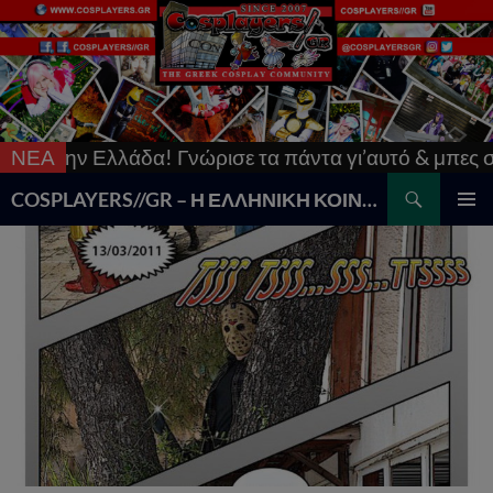
ην Ελλάδα! Γνώρισε τα πάντα γι’αυτό & μπες στο
ΝΕΑ
[
Search
COSPLAYERS//GR – Η ΕΛΛΗΝΙΚΗ ΚΟΙΝΟΤΗΤΑ COSPLAY
SKIP
PRIMAR
TO
MENU
CONTENT