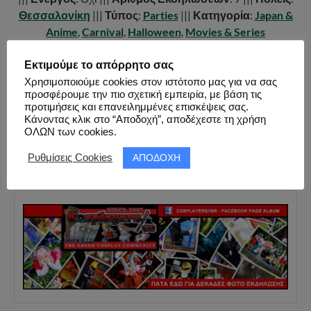
Θεσσαλονίκη
|||
Τύπος
:
Parties
|||
Κατηγορία
:
Japan &
Anime
,
Carnival
,
Halloween
,
Movies & Series
&
Videogames
|||
Έναρξη
: 24.03.2012 |||
Παύση
:
31.10.2014 |||
Λίστα Εκδηλώσεων
|||
Σύνδεσμοι
:
Εκτιμούμε το απόρρητο σας
Facebook
|||
Χρησιμοποιούμε cookies στον ιστότοπο μας για να σας
προσφέρουμε την πιο σχετική εμπειρία, με βάση τις
προτιμήσεις και επανειλημμένες επισκέψεις σας.
Κάνοντας κλικ στο “Αποδοχή”, αποδέχεστε τη χρήση
ΟΛΩΝ των cookies.
FACEBOOK PAGE ALBUM
ΑΠΟΔΟΧΗ
Ρυθμίσεις Cookies
ΦΩΤΟ ΕΚΔΗΛΩΣΗΣ ( 185 ΦΩΤΟ )