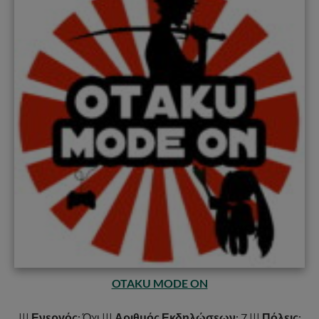
OTAKU MODE ON
|||
Ενεργός
: Όχι |||
Αριθμός Εκδηλώσεων
: 7 |||
Πόλεις
: