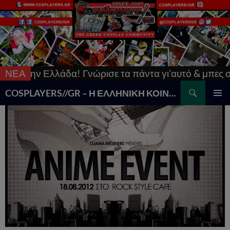
 στην Ελλάδα! Γνώρισε τα πάντα γι’αυτό & μπες στο
ΝΕΑ
Search
COSPLAYERS//GR – Η ΕΛΛΗΝΙΚΗ ΚΟΙΝΟΤΗΤΑ COSPLAY
SKIP
PRIMAR
TO
MENU
CONTENT