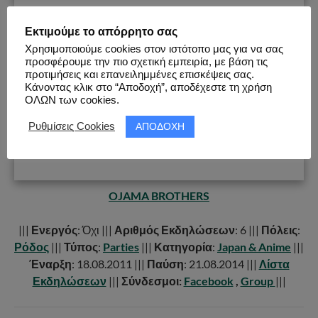
Εκτιμούμε το απόρρητο σας
Χρησιμοποιούμε cookies στον ιστότοπο μας για να σας
προσφέρουμε την πιο σχετική εμπειρία, με βάση τις
προτιμήσεις και επανειλημμένες επισκέψεις σας.
Κάνοντας κλικ στο “Αποδοχή”, αποδέχεστε τη χρήση
ΟΛΩΝ των cookies.
ΑΠΟΔΟΧΗ
Ρυθμίσεις Cookies
OJAMA BROTHERS
|||
Ενεργός
: Όχι |||
Αριθμός Εκδηλώσεων
: 6 |||
Πόλεις
:
Ρόδος
|||
Τύπος
:
Parties
|||
Κατηγορία
:
Japan & Anime
|||
Έναρξη
: 18.08.2011 |||
Παύση
: 21.08.2014 |||
Λίστα
Εκδηλώσεων
|||
Σύνδεσμοι:
Facebook
,
Group
|||