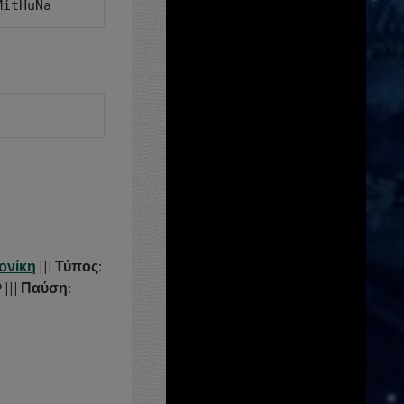
MitHuNa
ονίκη
|||
Τύπος
:
 |||
Παύση
: