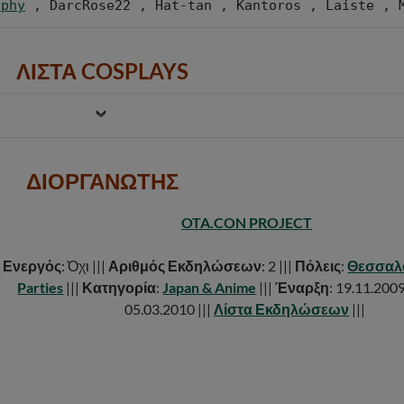
aphy
 , DarcRose22 , Hat-tan , Kantoros , Laiste , 
ΛΙΣΤΑ COSPLAYS
ΔΙΟΡΓΑΝΩΤΗΣ
OTA.CON PROJECT
|
Ενεργός
: Όχι |||
Αριθμός Εκδηλώσεων
: 2 |||
Πόλεις
:
Θεσσαλ
Parties
|||
Κατηγορία
:
Japan & Anime
|||
Έναρξη
: 19.11.2009
05.03.2010 |||
Λίστα Εκδηλώσεων
|||