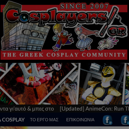
ο
[Updated] AnimeCon: Run Thessaloniki V! Tο μεγ
Α COSPLAY
ΤΟ ΕΡΓΟ ΜΑΣ
ΕΠΙΚΟΙΝΩΝΙΑ