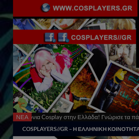
ay στην Ελλάδα! Γνώρισε τα πάντα γι’αυτό & μπες στ
ΝΕΑ
Search
COSPLAYERS//GR – Η ΕΛΛΗΝΙΚΗ ΚΟΙΝΟΤΗΤ