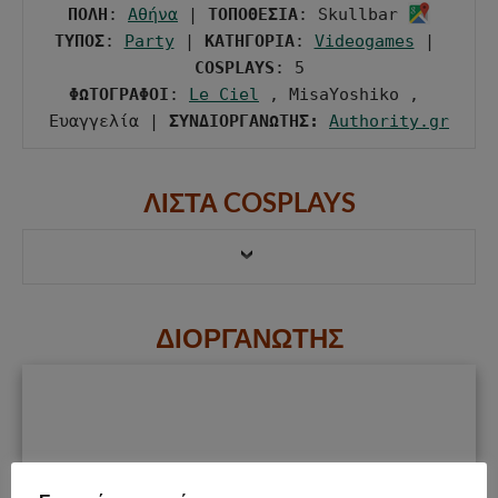
ΠΟΛΗ
: 
Αθήνα
 | 
ΤΟΠΟΘΕΣΙΑ
: Skullbar 
ΤΥΠΟΣ
: 
Party
 | 
ΚΑΤΗΓΟΡΙΑ
: 
Videogames
 | 
COSPLAYS
ΦΩΤΟΓΡΑΦΟΙ
: 
Le Ciel
 , MisaYoshiko , 
Ευαγγελία | 
ΣΥΝΔΙΟΡΓΑΝΩΤΗΣ:
Authority.gr
ΛΙΣΤΑ COSPLAYS
ΔΙΟΡΓΑΝΩΤΗΣ