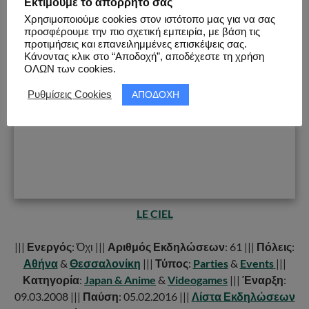
Εκτιμούμε το απόρρητο σας
Χρησιμοποιούμε cookies στον ιστότοπο μας για να σας
προσφέρουμε την πιο σχετική εμπειρία, με βάση τις
προτιμήσεις και επανειλημμένες επισκέψεις σας.
Κάνοντας κλικ στο “Αποδοχή”, αποδέχεστε τη χρήση
ΟΛΩΝ των cookies.
ΑΠΟΔΟΧΗ
Ρυθμίσεις Cookies
LE CIEL
|||
Ενεργός
: Όχι |||
Αριθμός Εκδηλώσεων
: 61 |||
Πόλεις
:
Αθήνα
&
Θεσσαλονίκη
|||
Τύπος
:
Parties
&
Events
|||
Κατηγορία
:
Japan & Anime
&
Videogames
|||
Έναρξη
:
09.03.2008 |||
Παύση
: 05.02.2016 |||
Λίστα Εκδηλώσεων