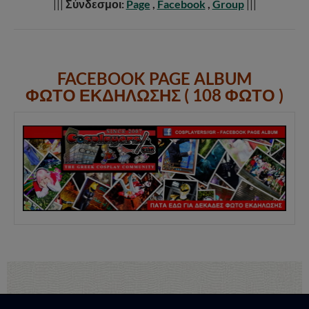
|||
Σύνδεσμοι:
Page
,
Facebook
,
Group
|||
FACEBOOK PAGE ALBUM
ΦΩΤΟ ΕΚΔΗΛΩΣΗΣ ( 108 ΦΩΤΟ )