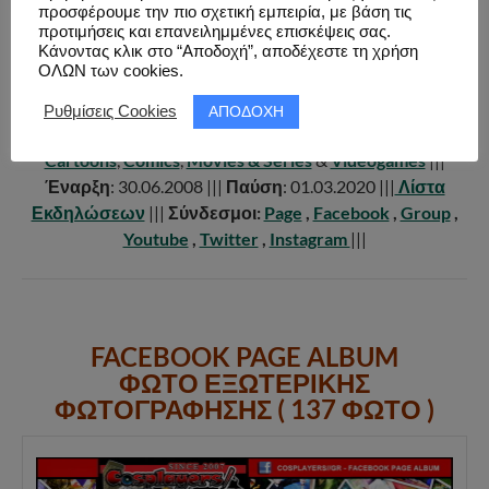
προσφέρουμε την πιο σχετική εμπειρία, με βάση τις
COSPLAYERS//GR
προτιμήσεις και επανειλημμένες επισκέψεις σας.
Κάνοντας κλικ στο “Αποδοχή”, αποδέχεστε τη χρήση
ΟΛΩΝ των cookies.
|||
Ενεργός
: Όχι |||
Αριθμός Εκδηλώσεων
: 106 |||
Πόλεις
:
Αθήνα
&
Θεσσαλονίκη
|||
Τύπος
:
Photoshoots
,
ΑΠΟΔΟΧΗ
Ρυθμίσεις Cookies
Meetings
&
Conventions
|||
Κατηγορία
:
Japan & Anime
,
Cartoons
,
Comics
,
Movies & Series
&
Videogames
|||
Έναρξη
: 30.06.2008 |||
Παύση
: 01.03.2020 |||
Λίστα
Εκδηλώσεων
|||
Σύνδεσμοι:
Page
,
Facebook
,
Group
,
Youtube
,
Twitter
,
Instagram
|||
FACEBOOK PAGE ALBUM
ΦΩΤΟ ΕΞΩΤΕΡΙΚΗΣ
ΦΩΤΟΓΡΑΦΗΣΗΣ ( 137 ΦΩΤΟ )