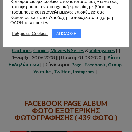
Χρησιμοποιούμε cookies στον ιστότοπο μας για να σας
προσφέρουμε την πιο σχετική εμπειρία, με βάση τις
προτιμήσεις και επανειλημμένες επισκέψεις σας.
COSPLAYERS//GR
Κάνοντας κλικ στο “Αποδοχή”, αποδέχεστε τη χρήση
ΟΛΩΝ των cookies.
|||
Ενεργός
: Όχι |||
Αριθμός Εκδηλώσεων
: 106 |||
ΑΠΟΔΟΧΗ
Ρυθμίσεις Cookies
Πόλεις
:
Αθήνα
&
Θεσσαλονίκη
|||
Τύπος
:
Photoshoots
,
Meetings
&
Conventions
|||
Κατηγορία
:
Japan & Anime
,
Cartoons
,
Comics
,
Movies & Series
&
Videogames
|||
Έναρξη
: 30.06.2008 |||
Παύση
: 01.03.2020 |||
Λίστα
Εκδηλώσεων
|||
Σύνδεσμοι:
Page
,
Facebook
,
Group
,
Youtube
,
Twitter
,
Instagram
|||
FACEBOOK PAGE ALBUM
ΦΩΤΟ ΕΞΩΤΕΡΙΚΗΣ
ΦΩΤΟΓΡΑΦΗΣΗΣ ( 439 ΦΩΤΟ )