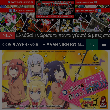
ν Ελλάδα! Γνώρισε τα πάντα γι’αυτό & μπες στο
ΝΕΑ
[Up
Search
COSPLAYERS//GR – Η ΕΛΛΗΝΙΚΗ ΚΟΙΝΟΤΗΤΑ COSPLAY
SKIP
PRIMAR
TO
MENU
CONTENT