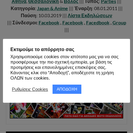
Αθήνα
,
Θεσσαλονίκη
&
Βόλος
|||
Τύπος
:
Parties
|||
Κατηγορία
:
Japan & Anime
|||
Έναρξη
: 08.01.2011 |||
Παύση
: 10.03.2019 |||
Λίστα Εκδηλώσεων
|||
Σύνδεσμοι:
Facebook
,
Facebook
,
Facedbook
,
Group
|||
Εκτιμούμε το απόρρητο σας
Χρησιμοποιούμε cookies στον ιστότοπο μας για να σας
FACEBOOK PAGE ALBUM
προσφέρουμε την πιο σχετική εμπειρία, με βάση τις
ΦΩΤΟ ΕΚΔΗΛΩΣΗΣ ( 70 ΦΩΤΟ )
προτιμήσεις και επανειλημμένες επισκέψεις σας.
Κάνοντας κλικ στο “Αποδοχή”, αποδέχεστε τη χρήση
ΟΛΩΝ των cookies.
ΑΠΟΔΟΧΗ
Ρυθμίσεις Cookies