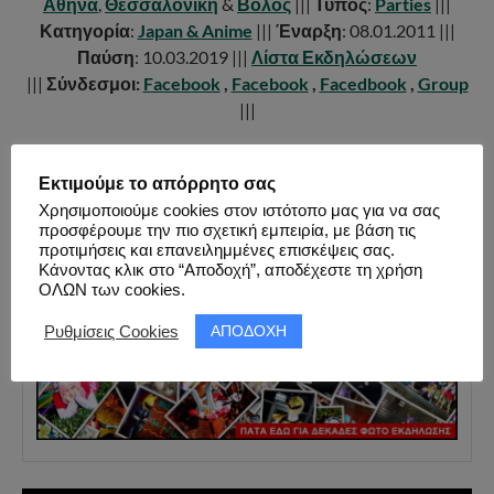
Αθήνα
,
Θεσσαλονίκη
&
Βόλος
|||
Τύπος
:
Parties
|||
Κατηγορία
:
Japan & Anime
|||
Έναρξη
: 08.01.2011 |||
Παύση
: 10.03.2019 |||
Λίστα Εκδηλώσεων
|||
Σύνδεσμοι:
Facebook
,
Facebook
,
Facedbook
,
Group
|||
Εκτιμούμε το απόρρητο σας
Χρησιμοποιούμε cookies στον ιστότοπο μας για να σας
FACEBOOK PAGE ALBUM
προσφέρουμε την πιο σχετική εμπειρία, με βάση τις
ΦΩΤΟ ΕΚΔΗΛΩΣΗΣ ( 149 ΦΩΤΟ )
προτιμήσεις και επανειλημμένες επισκέψεις σας.
Κάνοντας κλικ στο “Αποδοχή”, αποδέχεστε τη χρήση
ΟΛΩΝ των cookies.
ΑΠΟΔΟΧΗ
Ρυθμίσεις Cookies