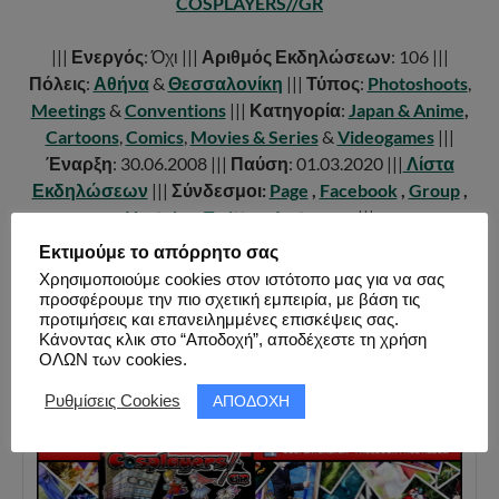
COSPLAYERS//GR
|||
Ενεργός
: Όχι |||
Αριθμός Εκδηλώσεων
: 106 |||
Πόλεις
:
Αθήνα
&
Θεσσαλονίκη
|||
Τύπος
:
Photoshoots
,
Meetings
&
Conventions
|||
Κατηγορία
:
Japan & Anime
,
Cartoons
,
Comics
,
Movies & Series
&
Videogames
|||
Έναρξη
: 30.06.2008 |||
Παύση
: 01.03.2020 |||
Λίστα
Εκδηλώσεων
|||
Σύνδεσμοι:
Page
,
Facebook
,
Group
,
Youtube
,
Twitter
,
Instagram
|||
Εκτιμούμε το απόρρητο σας
Χρησιμοποιούμε cookies στον ιστότοπο μας για να σας
προσφέρουμε την πιο σχετική εμπειρία, με βάση τις
προτιμήσεις και επανειλημμένες επισκέψεις σας.
FACEBOOK PAGE ALBUM
Κάνοντας κλικ στο “Αποδοχή”, αποδέχεστε τη χρήση
ΦΩΤΟ ΕΞΩΤΕΡΙΚΗΣ
ΟΛΩΝ των cookies.
ΦΩΤΟΓΡΑΦΗΣΗΣ ( 401 ΦΩΤΟ )
ΑΠΟΔΟΧΗ
Ρυθμίσεις Cookies