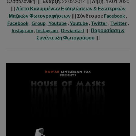
Θεσσαλονίκη |||
Έναρξη
: 22.02.2014 |||
Λήξη
: 19.01.2020
|||
Λίστα Καλυμμένων Εκδηλώσεων & Εξωτερικών
Μαζικών Φωτογραφήσεων
|||
Σύνδεσμοι:
Facebook
,
Facebook
,
Group
,
Youtube
,
Youtube
,
Twitter
,
Twitter
,
Instagram
,
Instagram
,
Deviantart
|||
Παρουσίαση &
Συνέντευξη Φωτογράφου
|||