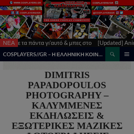
 στο
ΝΕΑ
[Updated] AnimeCon: Run Thessaloniki V! Tο 
Search
COSPLAYERS//GR – Η ΕΛΛΗΝΙΚΗ ΚΟΙΝΟΤΗΤΑ COSPLAY
SKIP
PRIMAR
TO
MENU
DIMITRIS
CONTENT
PAPADOPOULOS
PHOTOGRAPHY –
ΚΑΛΥΜΜΕΝΕΣ
ΕΚΔΗΛΩΣΕΙΣ &
ΕΞΩΤΕΡΙΚΕΣ ΜΑΖΙΚΕΣ