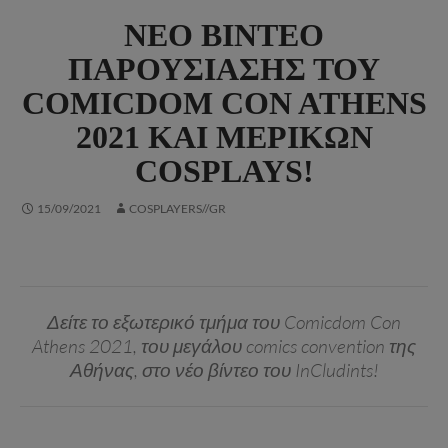
ΝΈΟ ΒΊΝΤΕΟ
ΠΑΡΟΥΣΊΑΣΗΣ ΤΟΥ
COMICDOM CON ATHENS
2021 ΚΑΙ ΜΕΡΙΚΏΝ
COSPLAYS!
15/09/2021
COSPLAYERS//GR
Δείτε το εξωτερικό τμήμα του Comicdom Con
Athens 2021, του μεγάλου comics convention της
Αθήνας, στο νέο βίντεο του InCludints!