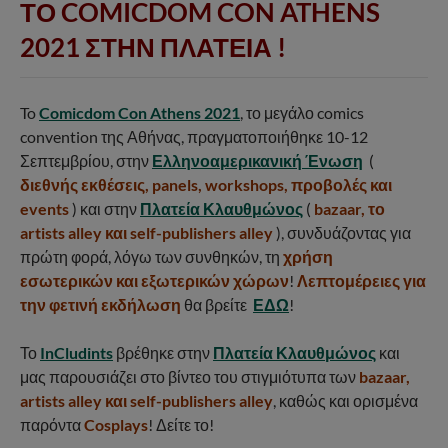
ΤΟ COMICDOM CON ATHENS
2021 ΣΤΗΝ ΠΛΑΤΕΙΑ !
To
Comicdom Con Athens 2021
, το μεγάλο comics
convention της Αθήνας, πραγματοποιήθηκε 10-12
Σεπτεμβρίου, στην
Ελληνοαμερικανική Ένωση
(
διεθνής εκθέσεις, panels, workshops, προβολές και
events
) και στην
Πλατεία Κλαυθμώνος
(
bazaar, το
artists alley και self-publishers alley
), συνδυάζοντας για
πρώτη φορά, λόγω των συνθηκών, τη
χρήση
εσωτερικών και εξωτερικών χώρων
!
Λεπτομέρειες για
την φετινή εκδήλωση
θα βρείτε
ΕΔΩ
!
Το
InCludints
βρέθηκε στην
Πλατεία Κλαυθμώνος
και
μας παρουσιάζει στο βίντεο του στιγμιότυπα των
bazaar,
artists alley και self-publishers alley
, καθώς και ορισμένα
παρόντα
Cosplays
! Δείτε το!