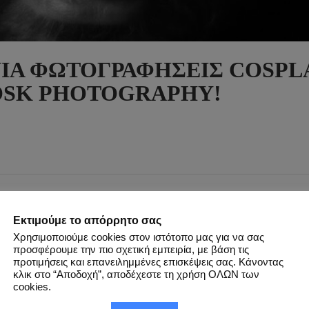
ΝΙΑ ΦΩΤΟΓΡΑΦΉΣΕΙΣ COSPL
OSK PHOTOGRAPHY!
τογραφήσεων Cosplay του SpirosK Photography σε ένα 
Εκτιμούμε το απόρρητο σας
Χρησιμοποιούμε cookies στον ιστότοπο μας για να σας
προσφέρουμε την πιο σχετική εμπειρία, με βάση τις
 COSPLAYS !
προτιμήσεις και επανειλημμένες επισκέψεις σας. Κάνοντας
κλικ στο “Αποδοχή”, αποδέχεστε τη χρήση ΟΛΩΝ των
cookies.
 βίντεο
8 χρόνια φωτογραφήσεων
(
2013-2021
) του στον χώρο