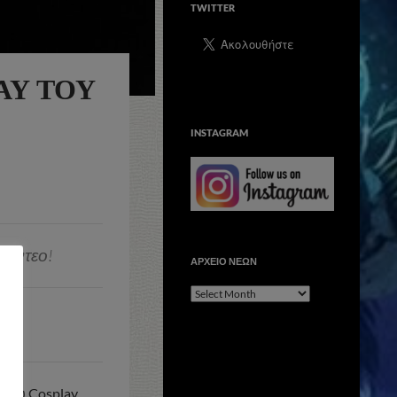
TWITTER
AY ΤΟΥ
INSTAGRAM
βίντεο!
ΑΡΧΕΙΟ ΝΕΩΝ
ΑΡΧΕΙΟ
ΝΕΩΝ
 του Cosplay,