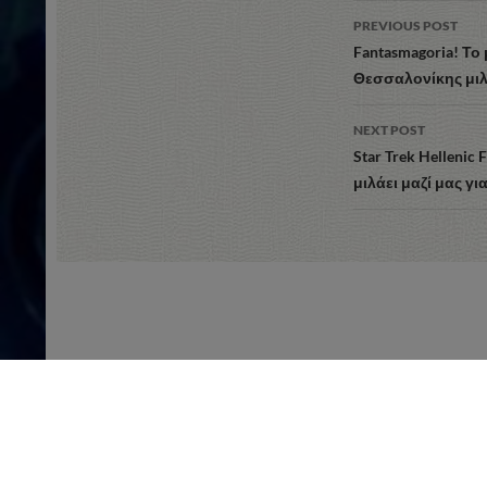
Post
PREVIOUS POST
navigation
Fantasmagoria! Το
Θεσσαλονίκης μιλά
NEXT POST
Star Trek Hellenic
μιλάει μαζί μας γι