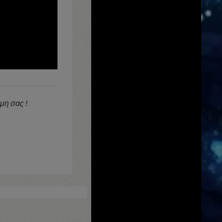
ώμη σας !