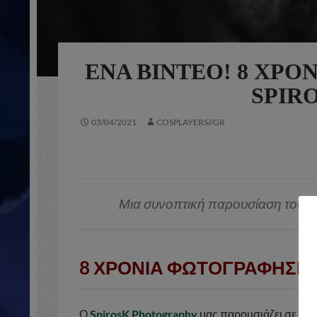
ΈΝΑ ΒΊΝΤΕΟ! 8 ΧΡΌ
SPIR
03/04/2021
COSPLAYERS//GR
Μια συνοπτική παρουσίαση του Φω
8 ΧΡΟΝΙΑ ΦΩΤΟΓΡΑΦΗΣΕΙΣ
Ο
SpirosK Photography
μας παρουσιάζει σε ένα