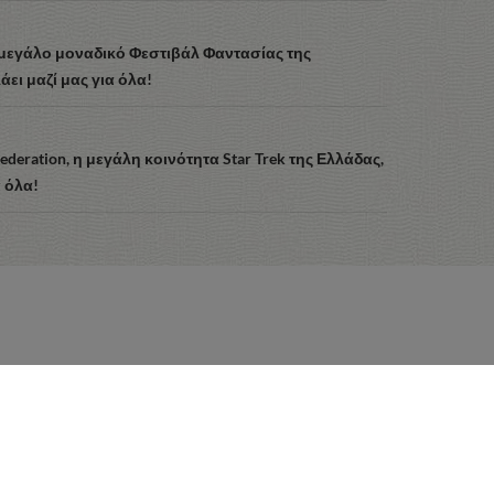
 μεγάλο μοναδικό Φεστιβάλ Φαντασίας της
ει μαζί μας για όλα!
 Federation, η μεγάλη κοινότητα Star Trek της Ελλάδας,
α όλα!