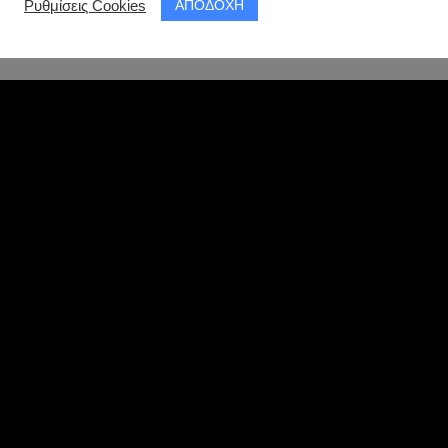
ΑΠΟΔΟΧΗ
Ρυθμίσεις Cookies
κε διαδικτυακά στην
Ελληνική Φωτογραφική Εταιρεία
, στις
31 