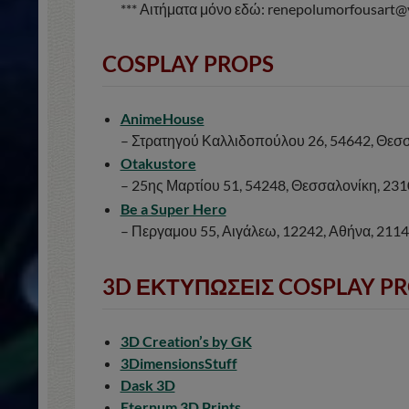
*** Αιτήματα μόνο εδώ: renepolumorfousart
COSPLAY PROPS
AnimeHouse
– Στρατηγού Καλλιδοπούλου 26, 54642, Θεσ
Otakustore
– 25ης Μαρτίου 51, 54248, Θεσσαλονίκη, 2
Be a Super Hero
– Περγαμου 55, Αιγάλεω, 12242, Αθήνα, 21
3D ΕΚΤΥΠΩΣΕΙΣ COSPLAY P
3D Creation’s by GK
3DimensionsStuff
Dask 3D
Eternum 3D Prints