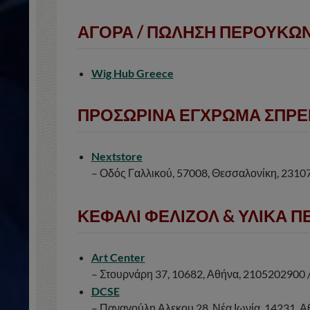
ΑΓΟΡΑ / ΠΩΛΗΣΗ ΠΕΡΟΥΚΩ
Wig Hub Greece
ΠΡΟΣΩΡΙΝΑ ΕΓΧΡΩΜΑ ΣΠΡΕ
Nextstore
– Οδός Γαλλικού, 57008, Θεσσαλονίκη, 231
ΚΕΦΑΛΙ ΦΕΛΙΖΟΛ & ΥΛΙΚΑ 
Art Center
– Στουρνάρη 37, 10682, Αθήνα, 2105202900
DCSE
– Παναγούλη Αλεκου 28, Νέα Ιωνία, 14231, 