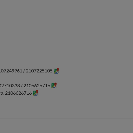
2107249961 / 2107225105
2102710338 / 2106626716
να, 2106626716