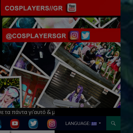
ό & μπες στο
[Updated] AnimeCon: Run Thessalonik
SKIP TO CONTENT
LANGUAGE: