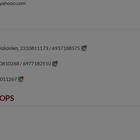
@yahooo.com
σαλονίκη, 2310811173 / 6937188575
310810268 / 6977182510
14011267
ROPS