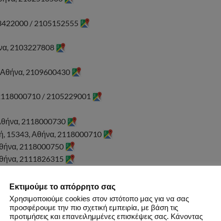
03422000 / 2105152555
ήνα, 2103227808
, Αθήνα, 2109600430
, 2118000710 / 2105229001
 Αθήνα, 2118000730
ή, 15343, Αθήνα, 2118000710
 Αθήνα, 2118000750
Αθήνα, 2111826315
 Άλιμος, 17456, Αθήνα
Εκτιμούμε το απόρρητο σας
441, Πάτρα, 2610420506
Χρησιμοποιούμε cookies στον ιστότοπο μας για να σας
προσφέρουμε την πιο σχετική εμπειρία, με βάση τις
προτιμήσεις και επανειλημμένες επισκέψεις σας. Κάνοντας
0839173 / 2310888832