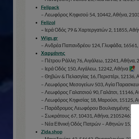
Felipack
– Λεωφόρος Κηφισού 54, 10442, Αθήνα, 21
Felizol
–
Ιερά Οδός 79 & Χαρτεργατών 2, 11855, Αθ
Wigs.gr
– Ανδρέα Παπανδρέου 124, Γλυφάδα, 16561
Χαρμάνης
– Πέτρου Ράλλη 76, Αιγάλεω, 12241, Αθήνα
– Ιερά Οδός 150, Αιγάλεω, 12242, Αθήνα
– Θηβών & Πελασγίας 16, Περιστέρι, 12136,
– Λεωφόρος Μεσογείων 503, Αγία Παρασκευ
– Λεωφόρος Γαλατσιού 90, Γαλάτσι, 11146,
– Λεωφόρος Κηφισίας 18, Μαρούσι, 15125, 
– Παράδρομος Λεωφόρου Βουλιαγμένης 514,
– Σωκράτους 67, 10431, Αθήνα, 2105246363
– Νέα Εθνική Οδός Πατρών – Αθηνών 15, 26
Zida.shop
– Μακεδονίας 43, 54642, Θεσσαλονίκη, 231