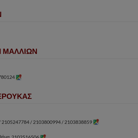
Ν
Ι ΜΑΛΛΙΩΝ
0780124
ΠΕΡΟΥΚΑΣ
 / 2105247784 / 2103800994 / 2103838859
Αθήνα, 2102516506